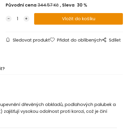
Původní cena
344.57
Kč
Sleva
30
%
Sledovat produkt
Přidat do oblíbených
Sdílet
it?
é upevnění dřevěných obkladů, podlahových palubek a
 zajišťují vysokou odolnost proti korozi, což je činí