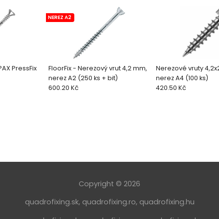
NEREZ A2
PAX PressFix
FloorFix - Nerezový vrut 4,2 mm,
Nerezové vruty 4,2
nerez A2 (250 ks + bit)
nerez A4 (100 ks)
600.20 Kč
420.50 Kč
Copyright © 2026
quadrofixing.sk
,
quadrofixing.ro
,
quadrofixing.hu