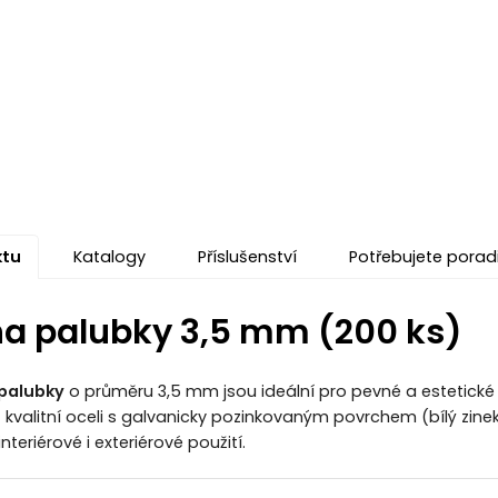
ktu
Katalogy
Příslušenství
Potřebujete porad
na palubky 3,5 mm (200 ks)
 palubky
o průměru 3,5 mm jsou ideální pro pevné a estetick
z kvalitní oceli s galvanicky pozinkovaným povrchem (bílý zinek)
teriérové i exteriérové použití.