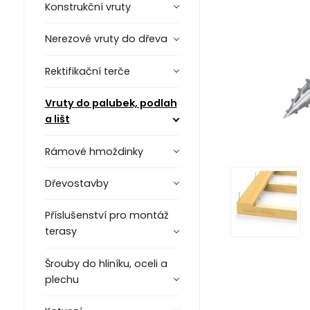
Konstrukční vruty
Nerezové vruty do dřeva
Rektifikační terče
Vruty do palubek, podlah
a lišt
Rámové hmoždinky
Dřevostavby
Příslušenství pro montáž
terasy
Šrouby do hliníku, oceli a
plechu