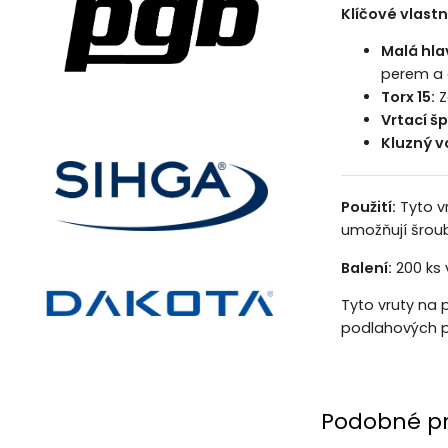
Klíčové vlastn
Malá hla
perem a 
Torx 15:
Z
Vrtací šp
Kluzný v
Použití:
Tyto vr
umožňují šroubo
Balení:
200 ks 
Tyto vruty na 
podlahových p
Podobné p