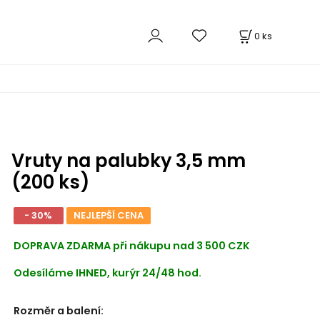
0
ks
Vruty na palubky 3,5 mm
(200 ks)
- 30%
NEJLEPŠÍ CENA
DOPRAVA ZDARMA při nákupu nad 3 500 CZK
Odesíláme IHNED, kurýr 24/48 hod.
Rozměr a balení
: