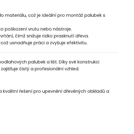
materiálu, což je ideální pro montáž palubek s
iko poškození vrutu nebo nástroje.
ání, čímž snižuje riziko prasknutí dřeva.
ož usnadňuje práci a zvyšuje efektivitu.
dlahových palubek a lišt. Díky své konstrukci
ajišťuje čistý a profesionální vzhled.
a kvalitní řešení pro upevnění dřevěných obkladů a