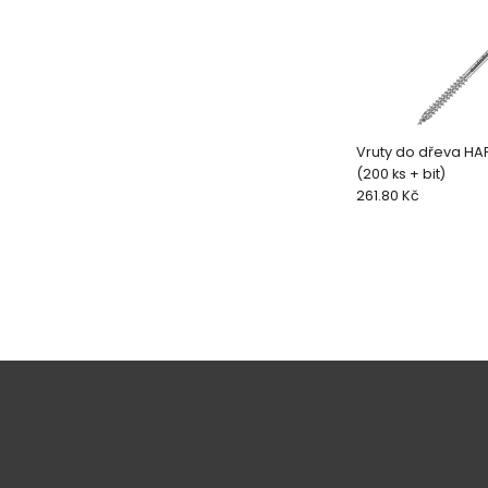
Vruty do dřeva HA
(200 ks + bit)
261.80 Kč