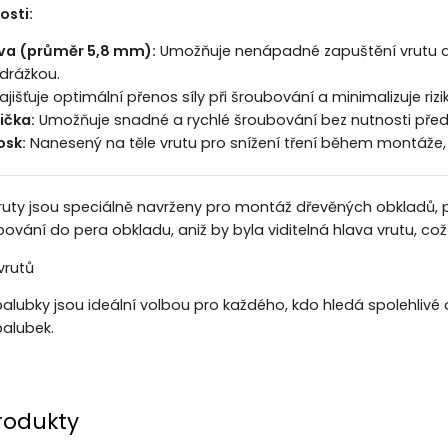
osti:
va (průměr 5,8 mm):
Umožňuje nenápadné zapuštění vrutu do 
drážkou.
ajišťuje optimální přenos síly při šroubování a minimalizuje riz
ička:
Umožňuje snadné a rychlé šroubování bez nutnosti předvrt
osk:
Nanesený na těle vrutu pro snížení tření během montáže, c
uty jsou speciálně navrženy pro montáž dřevěných obkladů, po
vání do pera obkladu, aniž by byla viditelná hlava vrutu, což z
vrutů
palubky jsou ideální volbou pro každého, kdo hledá spolehlivé 
alubek.
rodukty