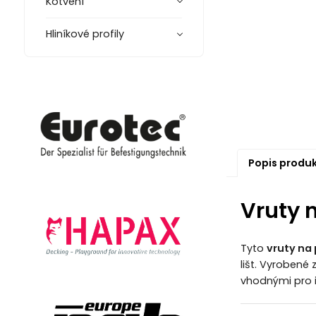
Kotvení
Hliníkové profily
Popis produ
Vruty 
Tyto
vruty na
lišt. Vyrobené 
vhodnými pro in