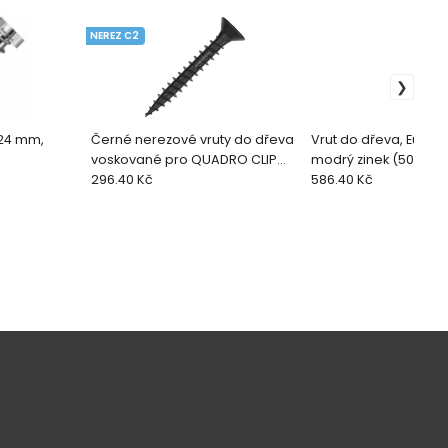
NEREZ C2
x24 mm,
Černé nerezové vruty do dřeva
Vrut do dřeva, Eurote
voskované pro QUADRO CLIP
modrý zinek (500/100
(200 ks + bit)
296.40 Kč
586.40 Kč