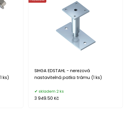
SIHGA EDSTAHL - nerezová
1 ks)
nastavitelná patka trámu (1 ks)
skladem 2 ks
3 949.50 Kč