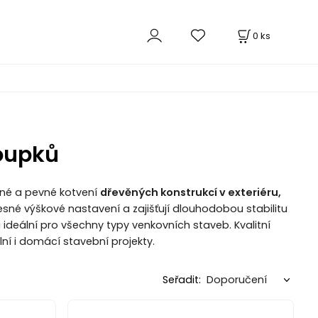
0
ks
loupků
né a pevné kotvení
dřevěných konstrukcí v exteriéru,
esné výškové nastavení a zajišťují dlouhodobou stabilitu
ideální pro všechny typy venkovních staveb. Kvalitní
ní i domácí stavební projekty.
Seřadit: