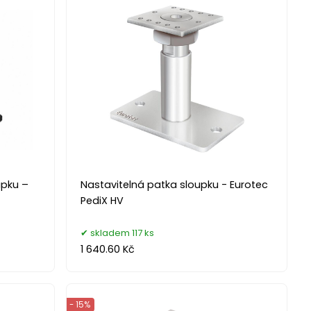
upku –
Nastavitelná patka sloupku - Eurotec
PediX HV
skladem 117 ks
1 640.60 Kč
- 15%