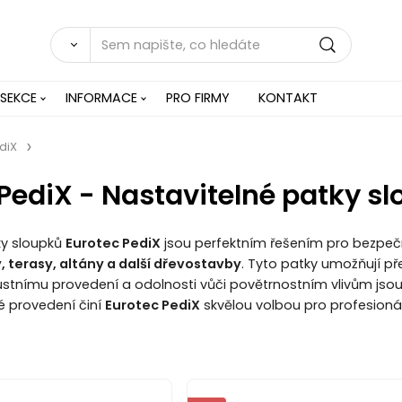
 SEKCE
INFORMACE
PRO FIRMY
KONTAKT
diX
PediX - Nastavitelné patky s
ky sloupků
Eurotec PediX
jsou perfektním řešením pro bezpeč
, terasy, altány a další dřevostavby
. Tyto patky umožňují př
ustnímu provedení a odolnosti vůči povětrnostním vlivům jsou 
é provedení činí
Eurotec PediX
skvělou volbou pro profesionál