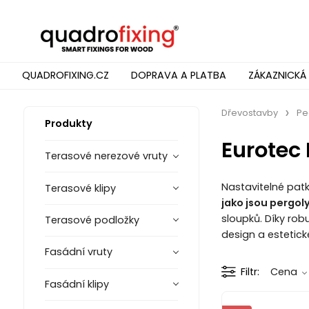
QUADROFIXING.CZ
DOPRAVA A PLATBA
ZÁKAZNICKÁ
Dřevostavby
Pe
Produkty
Eurotec 
Terasové nerezové vruty
Nastavitelné pat
Terasové klipy
jako jsou pergoly
sloupků. Díky rob
Terasové podložky
design a estetick
Fasádní vruty
Filtr
Cena
Fasádní klipy