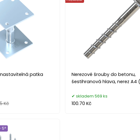
- nastavitelná patka
Nerezové šrouby do betonu,
šestihranová hlava, nerez A4 (
skladem 569 ks
25 Kč
100.70 Kč
 5°