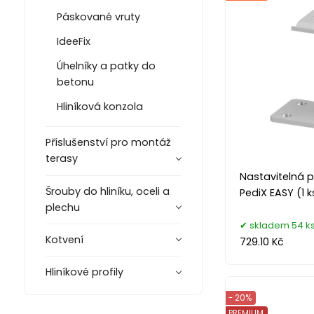
Páskované vruty
IdeeFix
Úhelníky a patky do
betonu
Hliníková konzola
Příslušenství pro montáž
terasy
Nastavitelná p
Šrouby do hliníku, oceli a
PediX EASY (1 k
plechu
skladem 54 k
Kotvení
729.10 Kč
Hliníkové profily
- 20%
PREMIUM