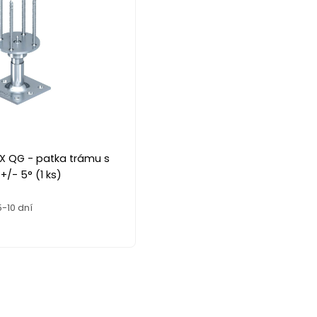
IX QG - patka trámu s
+/- 5° (1 ks)
-10 dní