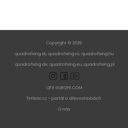
Copyright © 2026
quadrofixing.sk
,
quadrofixing.ro
,
quadrofixing.hu
quadrofixing.de
,
quadrofixing.eu
,
quadrofixing.pl
QFX-EUROPE.COM
Timbric.cz
- portál o dřevostavbách
O nás