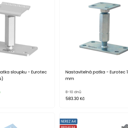
atka sloupku - Eurotec
Nastavitelná patka - Eurotec 
s)
mm
s
8-10 dnů
583.30 Kč
NEREZ A4
PREMIUM