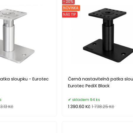
- 20%
NOVINKA
NÁŠ TIP
atka sloupku - Eurotec
Černá nastavitelná patka slo
Eurotec PediX Black
s
skladem 94 ks
3.13 Kč
1 390.60 Kč
1 738.25 Kč