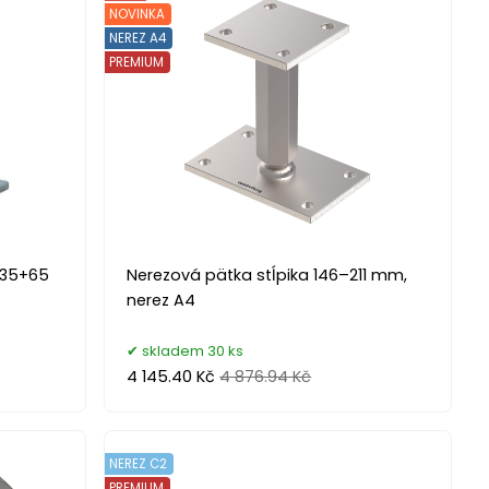
NOVINKA
NEREZ A4
PREMIUM
135+65
Nerezová pätka stĺpika 146–211 mm,
nerez A4
skladem 30 ks
4 145.40 Kč
4 876.94 Kč
NEREZ C2
PREMIUM