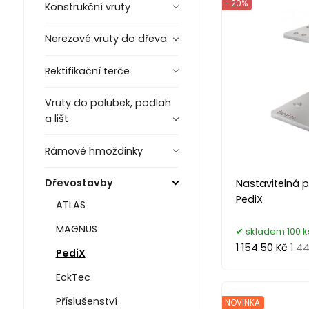
- 20%
Konstrukční vruty
Nerezové vruty do dřeva
Rektifikační terče
Vruty do palubek, podlah
a lišt
Rámové hmoždinky
Dřevostavby
Nastavitelná p
PediX
ATLAS
MAGNUS
skladem 100 k
1 154.50 Kč
1 44
PediX
EckTec
Příslušenství
NOVINKA