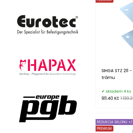
SIHGA STZ 211 
trámu
skladem 4 ks
911.40 Kč
1 139.
REDUKCIA SKLONU +/-
PREMIUM