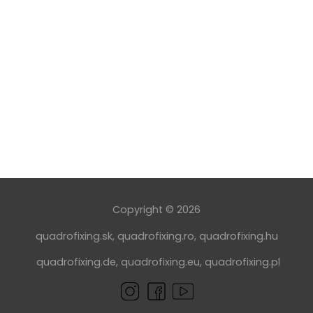
Copyright © 2026
quadrofixing.sk
,
quadrofixing.ro
,
quadrofixing.hu
quadrofixing.de
,
quadrofixing.eu
,
quadrofixing.pl