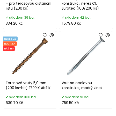
– pro terasovou distanční
konstrukci, nerez C1,
lištu (200 ks)
Eurotec (100/200 ks)
skladem 39 bal.
skladem 42 bal.
334.20 Kč
1 579.80 Kč
NEREZ C2
NOVINKA
NÁŠ TIP
Terasové vruty 5,0 mm
Vrut na ocelovou
(200 ks+bit) TERRIX ANTIK
konstrukci, modrý zinek
skladem 1010 bal.
skladem 91 bal.
639.70 Kč
759.50 Kč