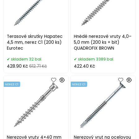
Terasové skrutky Hapatec
Hnědé nerezové vruty 4,0–
4,5 mm, nerez C1 (200 ks)
5,0 mm (200 ks + bit)
Eurotec
QUADROFIX BROWN
skladem 32 bal.
skladem 3389 bal.
428.90 Kč
612.71 Kč
422.40 Kč
NEREZ C1
NEREZ C1
Nerezové vruty 4×40 mm
Nerezový vrut na ocelovou