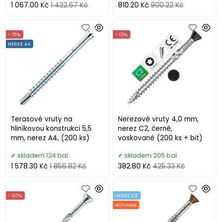
1 067.00 Kč
1 422.67 Kč
810.20 Kč
900.22 Kč
- 15%
- 10%
NEREZ A4
Terasové vruty na
Nerezové vruty 4,0 mm,
hliníkovou konstrukci 5,5
nerez C2, černé,
mm, nerez A4, (200 ks)
voskované (200 ks + bit)
skladem 124 bal.
skladem 205 bal.
1 578.30 Kč
1 856.82 Kč
382.80 Kč
425.33 Kč
- 30%
NEREZ C2
NOVINKA