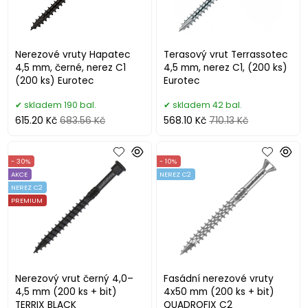
Nerezové vruty Hapatec
Terasový vrut Terrassotec
4,5 mm, černé, nerez C1
4,5 mm, nerez C1, (200 ks)
(200 ks) Eurotec
Eurotec
skladem 190 bal.
skladem 42 bal.
615.20 Kč
683.56 Kč
568.10 Kč
710.13 Kč
- 30%
- 10%
AKCE
NEREZ C2
NEREZ C2
PREMIUM
Nerezový vrut černý 4,0–
Fasádní nerezové vruty
4,5 mm (200 ks + bit)
4x50 mm (200 ks + bit)
TERRIX BLACK
QUADROFIX C2