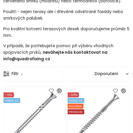
červeného smrku (modřínu) nebo termodřevo (borovice).
Použití - nejen terasy ale i dřevěné odvětrané fasády nebo
smrkových palubek.
Pro kvalitní kotvení terasových desek doporučujeme průměr 5
mm.
V případě, že potřebujete pomoc při výběru vhodných
spojovacích prvků,
neváhejte nás kontaktovat na
info@quadrofixing.cz
Filtr
- 10%
- 20%
NEREZ C2
NEREZ C2
NOVINKA
PREMIUM