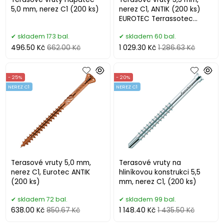
5,0 mm, nerez C1 (200 ks)
nerez C1, ANTIK (200 ks)
EUROTEC Terrassotec
Trilobular
skladem 173 bal.
skladem 60 bal.
496.50 Kč
662.00 Kč
1 029.30 Kč
1 286.63 Kč
- 25%
- 20%
NEREZ C1
NEREZ C1
Terasové vruty 5,0 mm,
Terasové vruty na
nerez C1, Eurotec ANTIK
hliníkovou konstrukci 5,5
(200 ks)
mm, nerez C1, (200 ks)
skladem 72 bal.
skladem 99 bal.
638.00 Kč
850.67 Kč
1 148.40 Kč
1 435.50 Kč