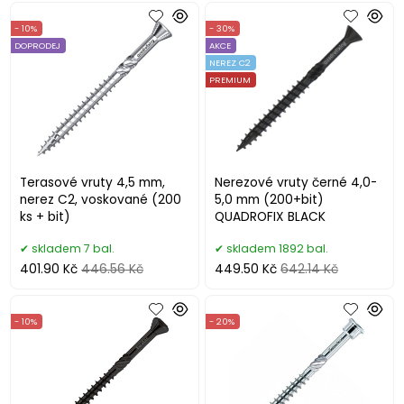
- 10%
- 30%
DOPRODEJ
AKCE
NEREZ C2
PREMIUM
Terasové vruty 4,5 mm,
Nerezové vruty černé 4,0-
nerez C2, voskované (200
5,0 mm (200+bit)
ks + bit)
QUADROFIX BLACK
skladem 7 bal.
skladem 1892 bal.
401.90 Kč
446.56 Kč
449.50 Kč
642.14 Kč
- 10%
- 20%