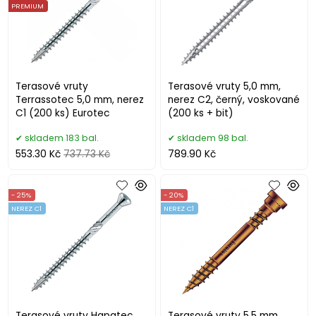
PREMIUM
Terasové vruty
Terasové vruty 5,0 mm,
Terrassotec 5,0 mm, nerez
nerez C2, černý, voskované
C1 (200 ks) Eurotec
(200 ks + bit)
skladem 183 bal.
skladem 98 bal.
553.30 Kč
737.73 Kč
789.90 Kč
- 25%
- 20%
NEREZ C1
NEREZ C1
Terasové vruty Hapatec
Terasové vruty 5,5 mm,