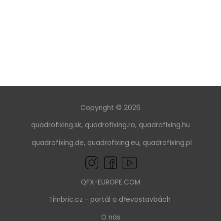
Copyright © 2026
quadrofixing.sk
,
quadrofixing.ro
,
quadrofixing.hu
quadrofixing.de
,
quadrofixing.eu
,
quadrofixing.pl
QFX-EUROPE.COM
Timbric.cz
- portál o dřevostavbách
O nás