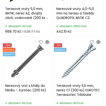
Terasové vruty 5,0 mm,
Nerezové vruty 4,0–5,0
ANTIK, nerez A2, dvojitý
mm na terasu a fasádu
závit, voskované (200 ks +
QUADROFIX ANTIK C2
bit)
skladem 44 bal.
skladem 2663 bal.
668.70 Kč
1 028.77 Kč
442.10 Kč
- 25%
- 10%
NOVINKA
NEREZ C1
NEREZ C1
Nerezový vrut s křídly do
Terasové vruty 5,5 mm,
hliníku – Eurotec (200 ks)
nerez C1 (200 ks) EUROTEC
Terrassotec Trilobular
skladem 60 bal.
skladem 163 bal.