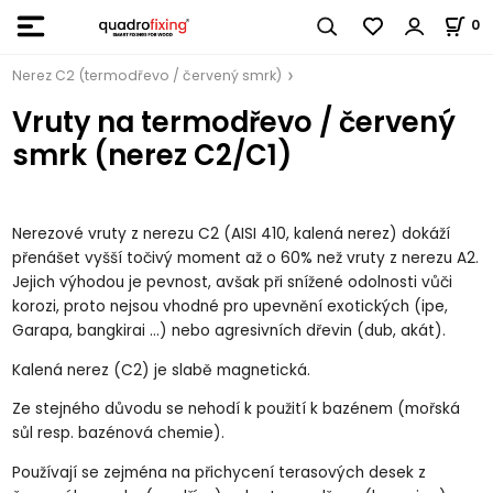
0
Nerez C2 (termodřevo / červený smrk)
Vruty na termodřevo / červený
smrk (nerez C2/C1)
Nerezové vruty z nerezu C2 (AISI 410, kalená nerez) dokáží
přenášet vyšší točivý moment až o 60% než vruty z nerezu A2.
Jejich výhodou je pevnost, avšak při snížené odolnosti vůči
korozi, proto nejsou vhodné pro upevnění exotických (ipe,
Garapa, bangkirai ...) nebo agresivních dřevin (dub, akát).
Kalená nerez (C2) je slabě magnetická.
Ze stejného důvodu se nehodí k použití k bazénem (mořská
sůl resp. bazénová chemie).
Používají se zejména na přichycení terasových desek z