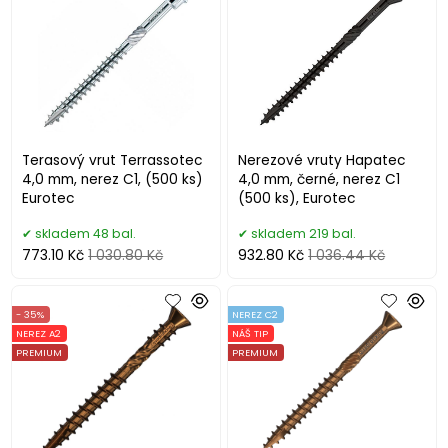
Terasový vrut Terrassotec
Nerezové vruty Hapatec
4,0 mm, nerez C1, (500 ks)
4,0 mm, černé, nerez C1
Eurotec
(500 ks), Eurotec
skladem 48 bal.
skladem 219 bal.
773.10 Kč
1 030.80 Kč
932.80 Kč
1 036.44 Kč
- 35%
NEREZ C2
NEREZ A2
NÁŠ TIP
PREMIUM
PREMIUM