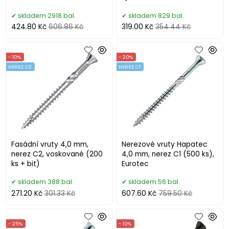
skladem 2918 bal.
skladem 829 bal.
424.80 Kč
606.86 Kč
319.00 Kč
354.44 Kč
- 10%
- 20%
NEREZ C2
NEREZ C1
Fasádní vruty 4,0 mm,
Nerezové vruty Hapatec
nerez C2, voskované (200
4,0 mm, nerez C1 (500 ks),
ks + bit)
Eurotec
skladem 388 bal.
skladem 56 bal.
271.20 Kč
301.33 Kč
607.60 Kč
759.50 Kč
- 25%
- 10%