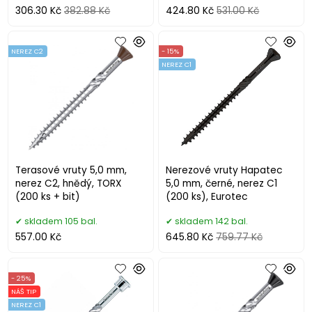
306.30 Kč
382.88 Kč
424.80 Kč
531.00 Kč
NEREZ C2
- 15%
NEREZ C1
Terasové vruty 5,0 mm,
Nerezové vruty Hapatec
nerez C2, hnědý, TORX
5,0 mm, černé, nerez C1
(200 ks + bit)
(200 ks), Eurotec
skladem 105 bal.
skladem 142 bal.
557.00 Kč
645.80 Kč
759.77 Kč
- 25%
NÁŠ TIP
NEREZ C1