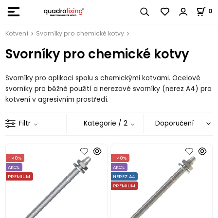
0
Kotvení
Svorníky pro chemické kotvy
Svorníky pro chemické kotvy
Svorníky pro aplikaci spolu s chemickými kotvami. Ocelové
svorníky pro běžné použití a nerezové svorníky (nerez A4) pro
kotvení v agresivním prostředí.
Filtr
Kategorie
/ 2
- 40%
- 40%
AKCE
AKCE
PREMIUM
NEREZ A4
PREMIUM