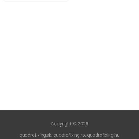
Copyright © 2026
quadrofixing.sk
,
quadrofixing.ro
,
quadrofixing.hu