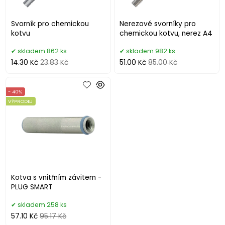
Svorník pro chemickou
Nerezové svorníky pro
kotvu
chemickou kotvu, nerez A4
skladem 862 ks
skladem 982 ks
14.30 Kč
23.83 Kč
51.00 Kč
85.00 Kč
- 40%
VÝPRODEJ
Kotva s vnitřním závitem -
PLUG SMART
skladem 258 ks
57.10 Kč
95.17 Kč