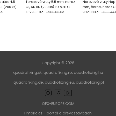
patec 4,5
Terasové vruty 5,5 mm, nerez
Nerezové vruty Hapat
1 (200 ks)
C1, ANTIK (200 ks) EUROTEC
mm, černé, nerez C1
Kč
Terrassotec Trilobular
1 029.30 Kč
1 286.63 Kč
Eurotec
932.80 Kč
1 036.44
Copyright © 2026
quadrofixing.sk
,
quadrofixing.ro
,
quadrofixing.hu
quadrofixing.de
,
quadrofixing.eu
,
quadrofixing.pl
QFX-EUROPE.COM
Timbric.cz
- portál o dřevostavbách