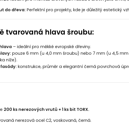
ut do dřeva:
Perfektní pro projekty, kde je důležitý estetický
ě tvarovaná hlava šroubu:
hlava
– ideální pro měkké evropské dřeviny.
lavy:
pouze 6 mm (u 4,0 mm šroubu) nebo 7 mm (u 4,5 mm šr
ka níže).
fasády:
konstrukce, průměr a elegantní černá povrchová úprav
je
200 ks nerezových vrutů + 1 ks bit TORX.
ovaná nerezová ocel C2, voskovaná, černá.