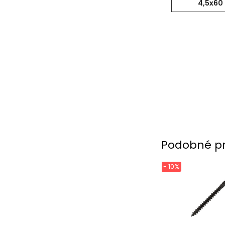
4,5x6
Podobné p
- 10%