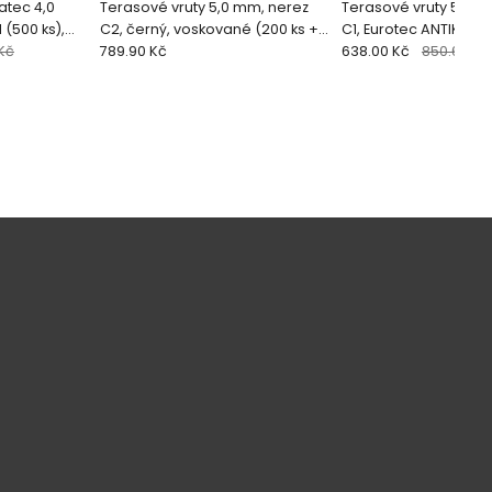
ec 4,0
Terasové vruty 5,0 mm, nerez
Terasové vruty 5,0 m
 (500 ks),
C2, černý, voskované (200 ks +
C1, Eurotec ANTIK (20
 Kč
bit)
789.90 Kč
638.00 Kč
850.67 Kč