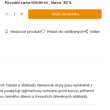
Původní cena
606.86
Kč
Sleva
30
%
Sledovat produkt
Přidat do oblíbených
Sdílet
ých fasád a obkladů. Nerezové vruty jsou vyrobené z
ě poskytují výjimečnou ochranu proti korozi, přičemž
ho černého dřeva a tmavších dřevěných obkladů.