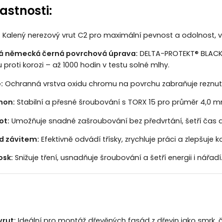
astnosti:
:
Kalený nerezový vrut C2 pro maximální pevnost a odolnost, 
á německá černá povrchová úprava:
DELTA-PROTEKT® BLACK za
proti korozi – až 1000 hodin v testu solné mlhy.
:
Ochranná vrstva oxidu chromu na povrchu zabraňuje reznutí
hon:
Stabilní a přesné šroubování s TORX 15 pro průměr 4,0 
ot:
Umožňuje snadné zašroubování bez předvrtání, šetří čas 
d závitem:
Efektivně odvádí třísky, zrychluje práci a zlepšuje
osk:
Snižuje tření, usnadňuje šroubování a šetří energii i nářadí
vrut:
Ideální pro montáž dřevěných fasád z dřevin jako smrk, č