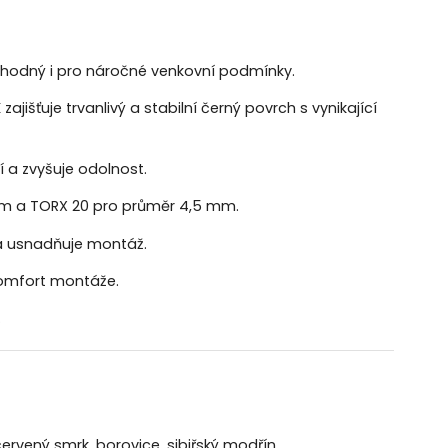
vhodný i pro náročné venkovní podmínky.
jišťuje trvanlivý a stabilní černý povrch s vynikající
 a zvyšuje odolnost.
mm a TORX 20 pro průměr 4,5 mm.
a usnadňuje montáž.
 komfort montáže.
.
ervený smrk, borovice, sibiřský modřín.