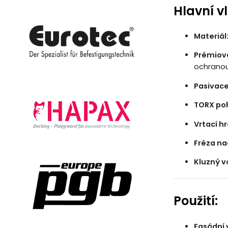
Hlavní vl
Materiál
Prémiov
ochranou 
Pasivace
TORX po
Vrtací hr
Fréza na
Kluzný v
Použití:
Fasádní 