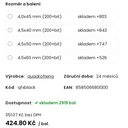
Rozměr a balení
:
4,0x45 mm (200+bit)
skladem +803
4,5x40 mm (200+bit)
skladem +843
4,5x50 mm (200+bit)
skladem +747
4,5x60 mm (200+bit)
skladem +526
Výrobce:
quadrofixing
Záruční doba:
24 měsíců
Kód:
qfxblack
EAN:
8585066801300
Dostupnost:
skladem 2919 bal.
351.07
Kč
bez DPH
424.80
Kč
bal.