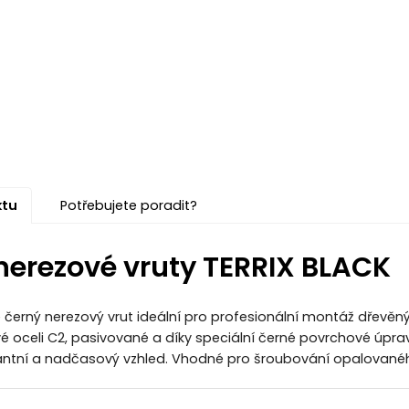
ktu
Potřebujete poradit?
nerezové vruty TERRIX BLACK
e černý nerezový vrut ideální pro profesionální montáž dřevěn
é oceli C2, pasivované a díky speciální černé povrchové úprav
antní a nadčasový vzhled. Vhodné pro šroubování opalované