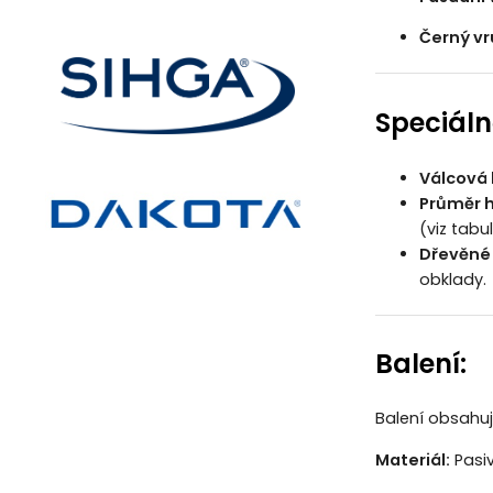
Černý vr
Speciáln
Válcová 
Průměr h
(viz tabul
Dřevěné 
obklady.
Balení:
Balení obsahu
Materiál:
Pasiv