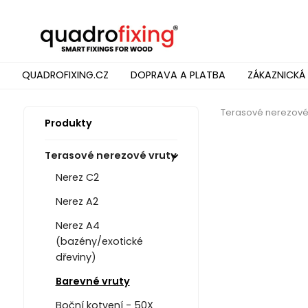
QUADROFIXING.CZ
DOPRAVA A PLATBA
ZÁKAZNICKÁ
Terasové nerezové 
Produkty
Terasové nerezové vruty
Nerez C2
Nerez A2
Nerez A4
(bazény/exotické
dřeviny)
Barevné vruty
Boční kotvení - 50X