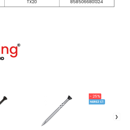
TX20
8585066801324
- 25%
NEREZ C1