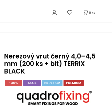
0
ks
Nerezový vrut černý 4,0–4,5
mm (200 ks + bit) TERRIX
BLACK
- 30%
AKCE
NEREZ C2
PREMIUM