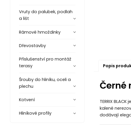
Vruty do palubek, podlah
a lišt
Rámové hmoždinky
Dřevostavby
Příslušenství pro montáž
Popis produ
terasy
Šrouby do hliníku, oceli a
Černé 
plechu
Kotvení
TERRIX BLACK j
kalené nerezov
Hliníkové profily
dodávají eleg