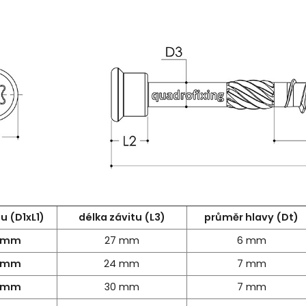
u (D1xL1)
délka závitu (L3)
průměr hlavy (Dt)
5 mm
27 mm
6 mm
0 mm
24 mm
7 mm
0 mm
30 mm
7 mm