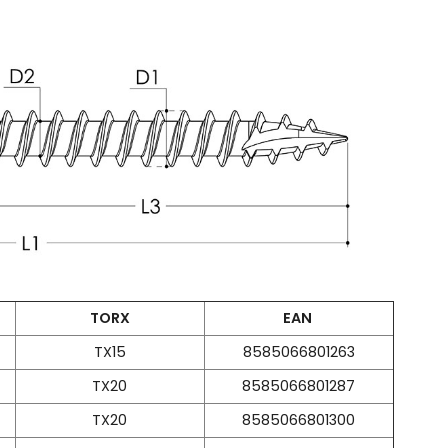
TORX
EAN
TX15
8585066801263
TX20
8585066801287
TX20
8585066801300