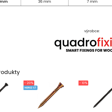
0 mm
36 mm
7 mm
výrobce:
rodukty
- 20%
- 10%
NEREZ C1