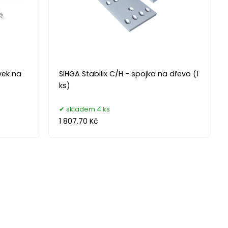
vek na
SIHGA Stabilix C/H - spojka na dřevo (1
ks)
skladem 4 ks
1 807.70 Kč