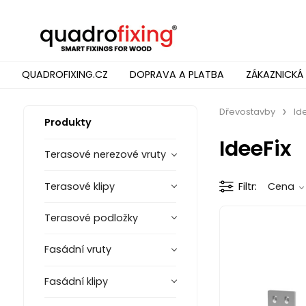
QUADROFIXING.CZ
DOPRAVA A PLATBA
ZÁKAZNICKÁ
Dřevostavby
Id
Produkty
IdeeFix
Terasové nerezové vruty
Terasové klipy
Filtr
Cena
Terasové podložky
Fasádní vruty
Fasádní klipy