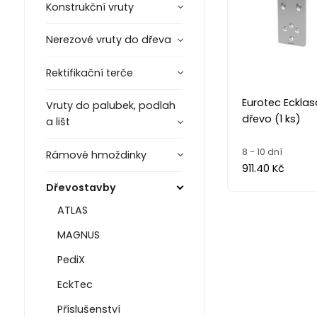
Konstrukční vruty
Nerezové vruty do dřeva
Rektifikační terče
Eurotec Eckla
Vruty do palubek, podlah
dřevo (1 ks)
a lišt
8 - 10 dní
Rámové hmoždinky
911.40 Kč
Dřevostavby
ATLAS
MAGNUS
PediX
EckTec
Příslušenství