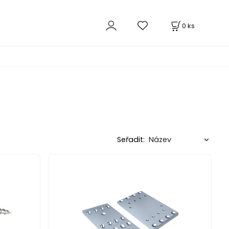
0
ks
Seřadit: