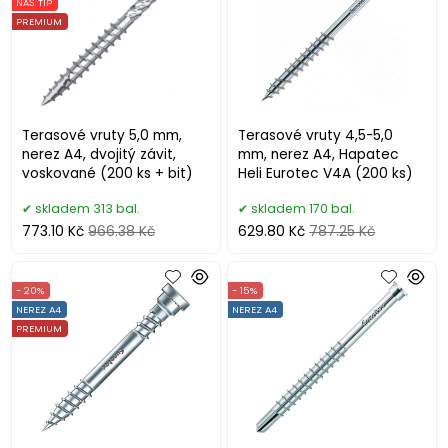
NÁŠ TIP
PREMIUM
Terasové vruty 5,0 mm,
Terasové vruty 4,5-5,0
nerez A4, dvojitý závit,
mm, nerez A4, Hapatec
voskované (200 ks + bit)
Heli Eurotec V4A (200 ks)
skladem 313 bal.
skladem 170 bal.
773.10 Kč
966.38 Kč
629.80 Kč
787.25 Kč
- 20%
- 15%
NEREZ A4
NEREZ A4
PREMIUM