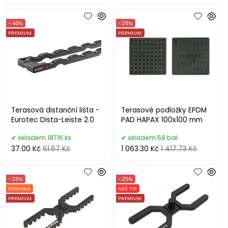
- 40%
- 25%
PREMIUM
PREMIUM
Terasová distanční lišta -
Terasové podložky EPDM
Eurotec Dista-Leiste 2.0
PAD HAPAX 100x100 mm
skladem 18716 ks
skladem 58 bal.
37.00 Kč
61.67 Kč
1 063.30 Kč
1 417.73 Kč
- 25%
- 25%
NOVINKA
NÁŠ TIP
PREMIUM
PREMIUM