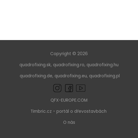
Copyright © 2026
quadrofixing.sk
,
quadrofixing.ro
,
quadrofixing.hu
quadrofixing.de
,
quadrofixing.eu
,
quadrofixing.pl
QFX-EUROPE.COM
Timbric.cz
- portál o dřevostavbách
O nás