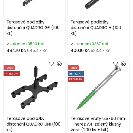
Terasové podložky
Terasové podložky
distanční QUADRO GF (100
distanční QUADRO H (100
ks)
ks)
skladem 3593 bal.
skladem 3367 bal.
484.10 Kč
645.47 Kč
400.10 Kč
533.47 Kč
- 25%
- 35%
PREMIUM
NEREZ A4
PREMIUM
Terasové podložky
Terasové vruty 5,5×60 mm
distanční QUADRO UNI (100
– nerez A4, zelený kluzný
ks)
vosk (200 ks + bit)