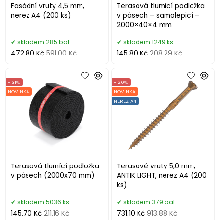
Fasádní vruty 4,5 mm,
Terasová tlumicí podložka
nerez A4 (200 ks)
v pásech – samolepicí –
2000×40×4 mm
skladem 285 bal.
skladem 1249 ks
472.80 Kč
591.00 Kč
145.80 Kč
208.29 Kč
- 31%
- 20%
NOVINKA
NOVINKA
NEREZ A4
Terasová tlumící podložka
Terasové vruty 5,0 mm,
v pásech (2000x70 mm)
ANTIK LIGHT, nerez A4 (200
ks)
skladem 5036 ks
skladem 379 bal.
145.70 Kč
211.16 Kč
731.10 Kč
913.88 Kč