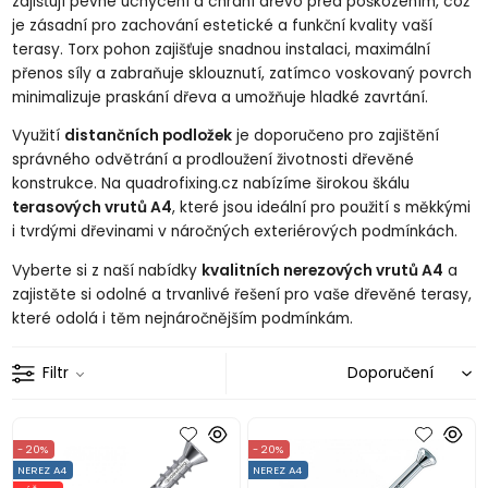
zajišťují pevné uchycení a chrání dřevo před poškozením, což
je zásadní pro zachování estetické a funkční kvality vaší
terasy. Torx pohon zajišťuje snadnou instalaci, maximální
přenos síly a zabraňuje sklouznutí, zatímco voskovaný povrch
minimalizuje praskání dřeva a umožňuje hladké zavrtání.
Využití
distančních podložek
je doporučeno pro zajištění
správného odvětrání a prodloužení životnosti dřevěné
konstrukce. Na quadrofixing.cz nabízíme širokou škálu
terasových vrutů A4
, které jsou ideální pro použití s měkkými
i tvrdými dřevinami v náročných exteriérových podmínkách.
Vyberte si z naší nabídky
kvalitních nerezových vrutů A4
a
zajistěte si odolné a trvanlivé řešení pro vaše dřevěné terasy,
které odolá i těm nejnáročnějším podmínkám.
Filtr
- 20%
- 20%
NEREZ A4
NEREZ A4