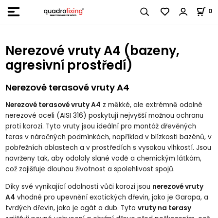
0
Nerezové vruty A4 (bazeny,
agresivní prostředí)
Nerezové terasové vruty A4
Nerezové terasové vruty A4
z měkké, ale extrémně odolné
nerezové oceli (AISI 316) poskytují nejvyšší možnou ochranu
proti korozi. Tyto vruty jsou ideální pro montáž dřevěných
teras v náročných podmínkách, například v blízkosti bazénů, v
pobřežních oblastech a v prostředích s vysokou vlhkostí. Jsou
navrženy tak, aby odolaly slané vodě a chemickým látkám,
což zajišťuje dlouhou životnost a spolehlivost spojů.
Díky své vynikající odolnosti vůči korozi jsou
nerezové vruty
A4
vhodné pro upevnění exotických dřevin, jako je Garapa, a
tvrdých dřevin, jako je agát a dub. Tyto
vruty na terasy