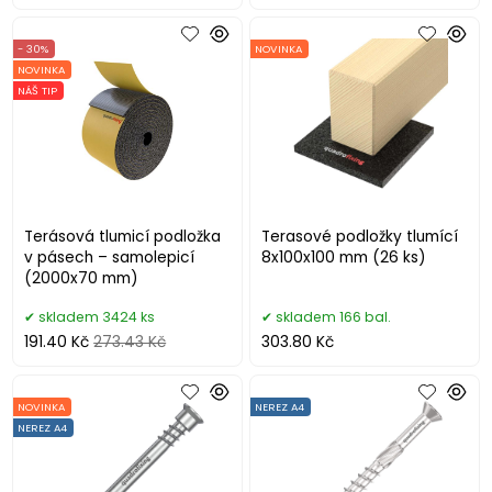
- 30%
NOVINKA
NOVINKA
NÁŠ TIP
Terásová tlumicí podložka
Terasové podložky tlumící
v pásech – samolepicí
8x100x100 mm (26 ks)
(2000x70 mm)
skladem 3424 ks
skladem 166 bal.
191.40 Kč
273.43 Kč
303.80 Kč
NOVINKA
NEREZ A4
NEREZ A4