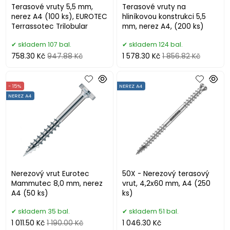
Terasové vruty 5,5 mm,
Terasové vruty na
nerez A4 (100 ks), EUROTEC
hliníkovou konstrukci 5,5
Terrassotec Trilobular
mm, nerez A4, (200 ks)
skladem 107 bal.
skladem 124 bal.
758.30 Kč
947.88 Kč
1 578.30 Kč
1 856.82 Kč
- 15%
NEREZ A4
NEREZ A4
Nerezový vrut Eurotec
50X - Nerezový terasový
Mammutec 8,0 mm, nerez
vrut, 4,2x60 mm, A4 (250
A4 (50 ks)
ks)
skladem 35 bal.
skladem 51 bal.
1 011.50 Kč
1 190.00 Kč
1 046.30 Kč