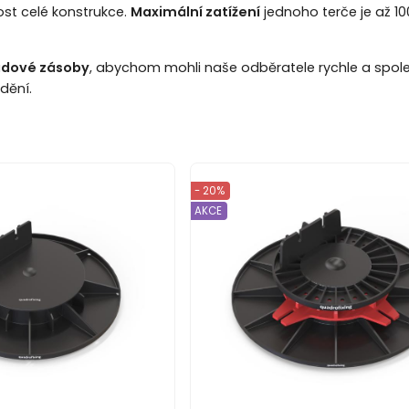
ost celé konstrukce.
Maximální zatížení
jednoho terče je až 1
ladové zásoby
, abychom mohli naše odběratele rychle a spolehl
dění.
- 20%
AKCE