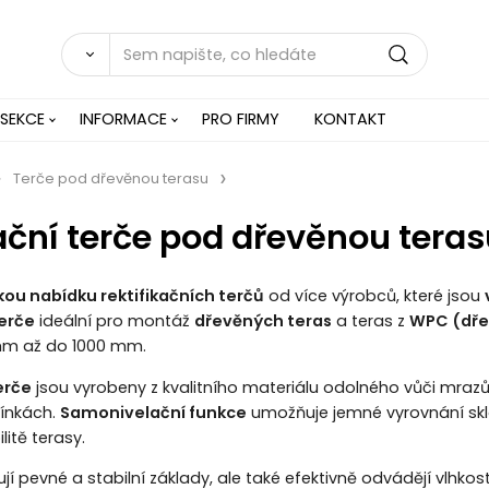
 SEKCE
INFORMACE
PRO FIRMY
KONTAKT
Terče pod dřevěnou terasu
ační terče pod dřevěnou tera
kou nabídku rektifikačních terčů
od více výrobců, které jsou
erče
ideální pro montáž
dřevěných teras
a teras z
WPC (dře
mm až do 1000 mm.
erče
jsou vyrobeny z kvalitního materiálu odolného vůči mrazům
ínkách.
Samonivelační funkce
umožňuje jemné vyrovnání sklo
itě terasy.
ťují pevné a stabilní základy, ale také efektivně odvádějí vlh