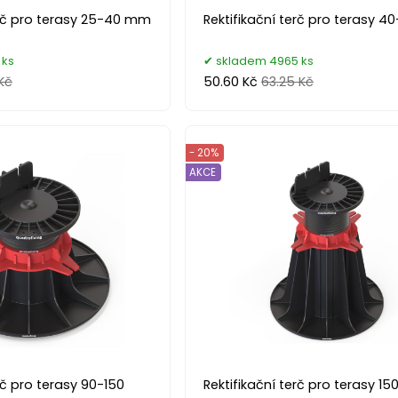
erč pro terasy 25-40 mm
Rektifikační terč pro terasy 
 ks
skladem 4965 ks
Kč
50.60 Kč
63.25 Kč
- 20%
AKCE
rč pro terasy 90-150
Rektifikační terč pro terasy 15