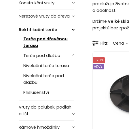
Konstrukční vruty
prodlužuje životn
a odolnost.
Nerezové vruty do dřeva
Držíme
velké sk
projektů bez zpož
Rektifikační terče
Terče pod dřevěnou
Filtr
Cena
terasu
Terče pod dlažbu
- 20%
Nivelační terče terasa
AKCE
Nivelační terče pod
dlažbu
Příslušenství
Vruty do palubek, podlah
a lišt
Rámové hmoždinky