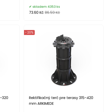
skladem 4353 ks
73.60 Kč
86.59 Kč
- 20%
5-320
Rektifikačný terč pre terasy 315-420
mm ARKIMEDE