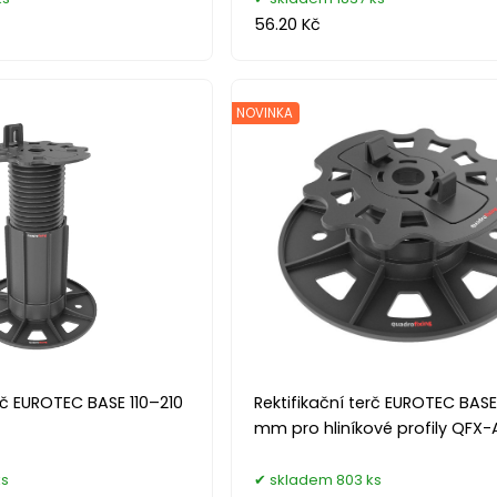
56.20 Kč
NOVINKA
erč EUROTEC BASE 110–210
Rektifikační terč EUROTEC BAS
mm pro hliníkové profily QFX-
ks
skladem 803 ks