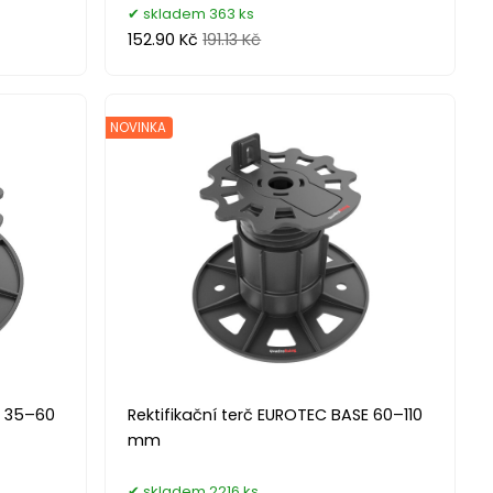
skladem 363 ks
152.90 Kč
191.13 Kč
NOVINKA
E 35–60
Rektifikační terč EUROTEC BASE 60–110
mm
skladem 2216 ks