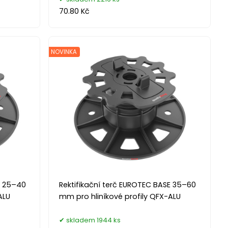
70.80 Kč
NOVINKA
E 25–40
Rektifikační terč EUROTEC BASE 35–60
ALU
mm pro hliníkové profily QFX-ALU
skladem 1944 ks