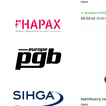
mm
skladem 5355
65.50 Kč
81.88
Rektifikačný t
mm