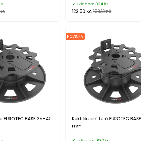
ks
skladem 824 ks
 Kč
122.50 Kč
153.13 Kč
NOVINKA
erč EUROTEC BASE 25–40
Rektifikační terč EUROTEC BAS
mm
ks
skladem 1837 ks