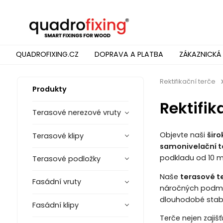
QUADROFIXING.CZ
DOPRAVA A PLATBA
ZÁKAZNICKÁ
Rektifikační terče
Produkty
Rektifik
Terasové nerezové vruty
Objevte naši
širo
Terasové klipy
samonivelační t
podkladu od 10 
Terasové podložky
Naše
terasové t
Fasádní vruty
náročných podm
dlouhodobé stabil
Fasádní klipy
Terče nejen zajiš