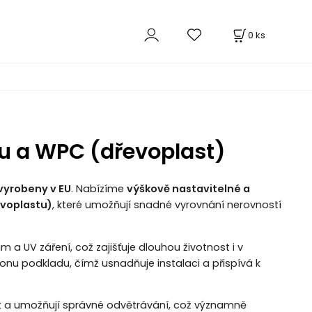
0
ks
su a WPC (dřevoplast)
vyrobeny v EU
. Nabízíme
výškově nastavitelné a
voplastu)
, které umožňují snadné vyrovnání nerovností
 a UV záření, což zajišťuje dlouhou životnost i v
nu podkladu, čímž usnadňuje instalaci a přispívá k
kost a umožňují správné odvětrávání, což významně