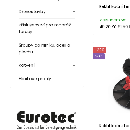
Rektifikační t
Dřevostavby
skladem 5597
Příslušenství pro montáž
49.20 Kč
61.50 
terasy
Šrouby do hliníku, oceli a
- 20%
plechu
AKCE
Kotvení
Hliníkové profily
Rektifikační te