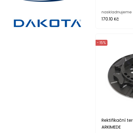
naskladnujeme
170.10 Kč
- 15%
Rektifikační t
ARKIMEDE