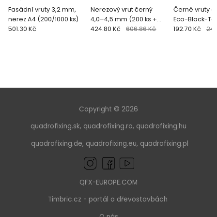
Fasádní vruty 3,2 mm,
Nerezový vrut černý
Černé vruty d
nerez A4 (200/1000 ks)
4,0–4,5 mm (200 ks +
Eco-Black-Tec
501.30 Kč
bit) TERRIX BLACK
424.80 Kč
606.86 Kč
192.70 Kč
240
Copyright © 2026
quadrofixing.sk
,
quadrofixing.ro
,
quadrofixing.hu
quadrofixing.de
,
quadrofixing.eu
,
quadrofixing.pl
QFX-EUROPE.COM
Timbric.cz
- portál o dřevostavbách
O nás