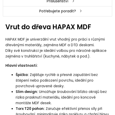
Příslušenství
Potřebujete poradit?
Vrut do dřeva HAPAX MDF
HAPAX MDF je univerzální vrut vhodný pro práci s různými
dřevěnými materiály, zejména MDF a DTD deskami.
Díky své konstrukci je ideální volbou pro náročné aplikace
zejména v truhlářství (kuchyně, nábytek a pod.).
Hlavní vlastnosti:
Špička:
Zajišťuje rychlé a přesné zapuštění bez
štěpení nebo poškození povrchu, ideální pro
povrchově upravené desky.
Slim design:
Umožňuje šroubování blízko okrajů bez
rizika prasknutí materiálu, ideální pro koncové
montáže MDF desek.
Torx T20 pohon:
Zaručuje efektivní přenos síly při
šroubování, minimalizuje riziko prokluzu a chrání hlavu