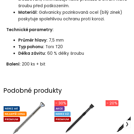
šroubu před poškozením.
Materiál:
Galvanicky pozinkovaná ocel (bílý zinek)
poskytuje spolehlivou ochranu proti korozi.
Technické parametry:
Průměr hlavy:
7,5 mm
Typ pohonu:
Torx T20
Délka závitu:
60 % délky šroubu
Balení:
200 ks + bit
Podobné produkty
- 30%
- 20%
NEREZ A4
AKCE
NEJLEPŠÍ CENA
NEREZ C2
PREMIUM
PREMIUM