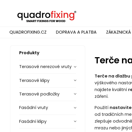
QUADROFIXING.CZ
DOPRAVA A PLATBA
ZÁKAZNICKÁ
Produkty
Terče n
Terasové nerezové vruty
Terče na dlažbu
Terasové klipy
výškového nastave
najdete kvalitní
r
Terasové podložky
záření.
Použití
nastavite
Fasádní vruty
od tradičních me
zlepšuje odvodněn
Fasádní klipy
mrazu nebo jiných