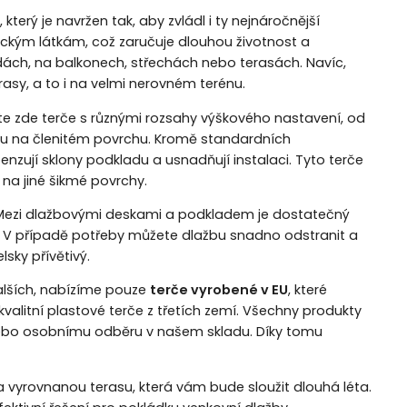
erý je navržen tak, aby zvládl i ty nejnáročnější
ckým látkám, což zaručuje dlouhou životnost a
dách, na balkonech, střechách nebo terasách. Navíc,
erasy, a to i na velmi nerovném terénu.
ete zde terče s různými rozsahy výškového nastavení, od
dku na členitém povrchu. Kromě standardních
nzují sklony podkladu a usnadňují instalaci. Tyto terče
na jiné šikmé povrchy.
 Mezi dlažbovými deskami a podkladem je dostatečný
ní. V případě potřeby můžete dlažbu snadno odstranit a
sky přívětivý.
lších, nabízíme pouze
terče vyrobené v EU
, které
alitní plastové terče z třetích zemí. Všechny produkty
nebo osobnímu odběru v našem skladu. Díky tomu
a vyrovnanou terasu, která vám bude sloužit dlouhá léta.