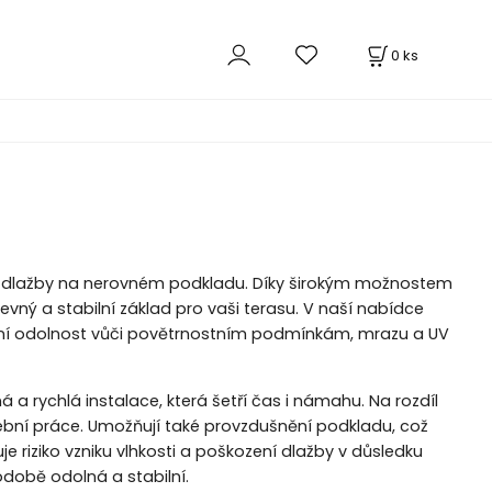
0
ks
ové dlažby na nerovném podkladu. Díky širokým možnostem
vný a stabilní základ pro vaši terasu. V naší nabídce
lní odolnost vůči povětrnostním podmínkám, mrazu a UV
a rychlá instalace, která šetří čas i námahu. Na rozdíl
ební práce. Umožňují také provzdušnění podkladu, což
 riziko vzniku vlhkosti a poškození dlažby v důsledku
době odolná a stabilní.