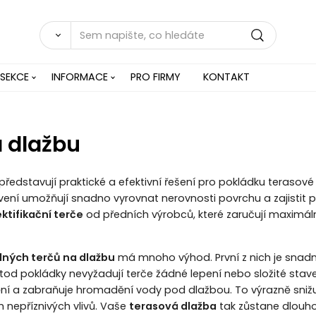
 SEKCE
INFORMACE
PRO FIRMY
KONTAKT
a dlažbu
představují praktické a efektivní řešení pro pokládku teras
ní umožňují snadno vyrovnat nerovnosti povrchu a zajistit pe
ektifikační terče
od předních výrobců, které zaručují maximá
lných terčů na dlažbu
má mnoho výhod. První z nich je snadná 
tod pokládky nevyžadují terče žádné lepení nebo složité stav
í a zabraňuje hromadění vody pod dlažbou. To výrazně snižuje
 nepříznivých vlivů. Vaše
terasová dlažba
tak zůstane dlouho