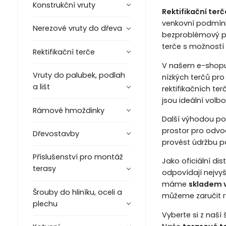
Konstrukční vruty
Rektifikační ter
venkovní podmínk
Nerezové vruty do dřeva
bezproblémový p
terče s možností 
Rektifikační terče
V našem e-shopu 
Vruty do palubek, podlah
nízkých terčů pro
a lišt
rektifikačních t
jsou ideální vol
Rámové hmoždinky
Další výhodou po
prostor pro odvod
Dřevostavby
provést údržbu po
Příslušenství pro montáž
Jako oficiální dis
terasy
odpovídají nejvyš
máme
skladem 
Šrouby do hliníku, oceli a
můžeme zaručit ry
plechu
Vyberte si z naší