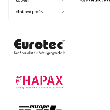
Naše
terasové t
Kotvení
Hliníkové profily