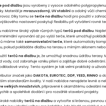
če pod dlažbu
jsou vyrobeny z vysoce odolného polypropylenu, kt
y. Materiál je
mrazuvzdorný
,
UV stabilní
a odolný vůči chemi
rovoz. Díky tomu se
terče na dlažbu
hodí pro použití v zahra
výškového nastavení poskytují flexibilitu při vytváření rovné t
nabízíme široký výběr různých typů
terčů pod dlažbu
. Najd
 minimální vyrovnání až po vyšší terče, které umožňují poklá
erčů máme také
samonivelační terče
, které automaticky kompe
bou, pokud pokládáte dlažbu na terasu s mírným sklonem nebo 
užití
terčů na dlažbu
je, že umožňují snadnou údržbu terasy.
 vody, což zabraňuje vzniku plísní a zajišťuje dobré odvětrá
dkladové vrstvy. Tento systém je tak velmi praktický a uživatel
tributor značek jako
DAKOTA
,
EUROTEC
,
DDP, YEED, RINNO
a da
ším standardům kvality. V naší nabídce nenajdete levné a nekv
ve velkých množstvích
, připravené k okamžitému odeslání 
chlé a spolehlivé dodání i pro rozsáhlé stavební projekty.
 široké nabídky
terčů na dlažbu
a vytvořte si krásnou, pevnou 