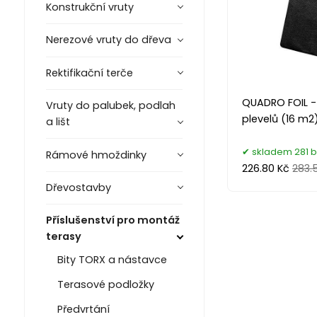
Konstrukční vruty
Nerezové vruty do dřeva
Rektifikační terče
QUADRO FOIL - t
Vruty do palubek, podlah
plevelů (16 m2
a lišt
skladem 281 b
Rámové hmoždinky
226.80 Kč
283.
Dřevostavby
Příslušenství pro montáž
terasy
Bity TORX a nástavce
Terasové podložky
Předvrtání