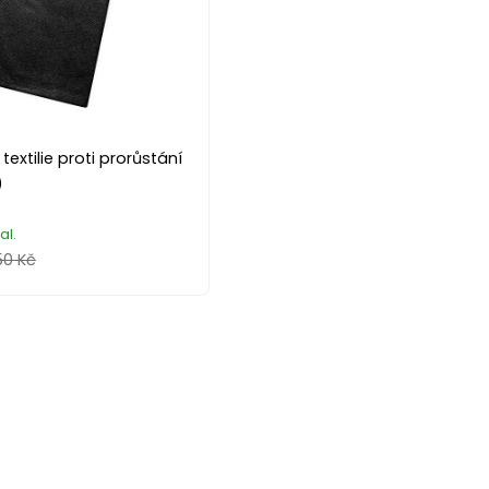
extilie proti prorůstání
)
al.
50 Kč