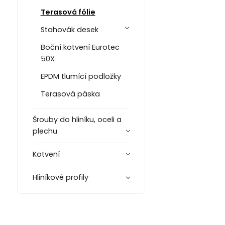
Terasová fólie
Stahovák desek
Boční kotvení Eurotec
50X
EPDM tlumící podložky
Terasová páska
Šrouby do hliníku, oceli a
plechu
Kotvení
Hliníkové profily