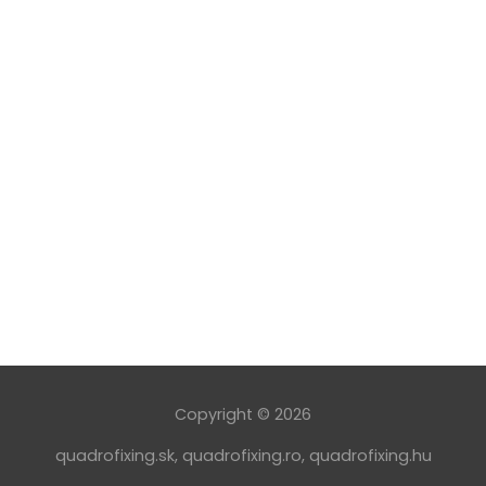
Copyright © 2026
quadrofixing.sk
,
quadrofixing.ro
,
quadrofixing.hu