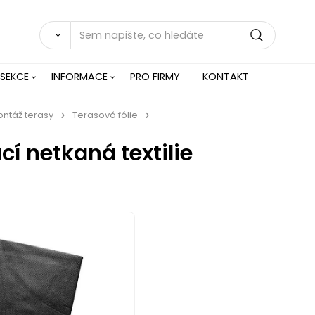
 SEKCE
INFORMACE
PRO FIRMY
KONTAKT
ontáž terasy
Terasová fólie
í netkaná textilie