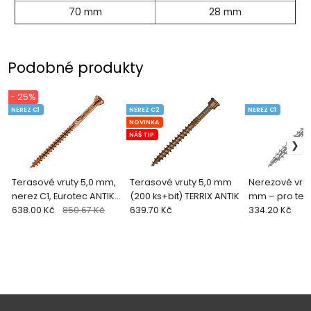
70 mm
28 mm
Podobné produkty
- 25%
NEREZ C1
NEREZ C2
NEREZ C1
NOVINKA
NÁŠ TIP
Terasové vruty 5,0 mm,
Terasové vruty 5,0 mm
Nerezové vru
nerez C1, Eurotec ANTIK
(200 ks+bit) TERRIX ANTIK
mm – pro ter
(200 ks)
638.00 Kč
850.67 Kč
639.70 Kč
distanční lištu
334.20 Kč