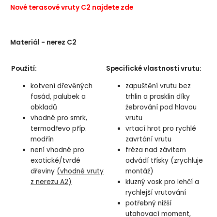
Nové terasové vruty C2 najdete zde
Materiál - nerez C2
Použití:
Specifické vlastnosti vrutu:
kotvení dřevěných
zapuštění vrutu bez
fasád, palubek a
trhlin a prasklin díky
obkladů
žebrování pod hlavou
vhodné pro smrk,
vrutu
termodřevo příp.
vrtací hrot pro rychlé
modřín
zavrtání vrutu
není vhodné pro
fréza nad závitem
exotické/tvrdé
odvádí třísky (zrychluje
dřeviny
(vhodné vruty
montáž)
z nerezu A2)
kluzný vosk pro lehčí a
rychlejší vrutování
potřebný nižší
utahovací moment,