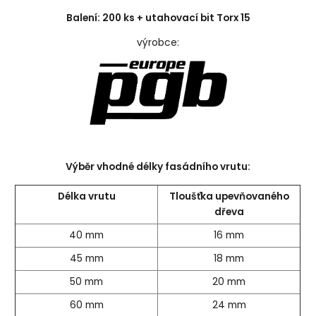
Balení: 200 ks + utahovací bit Torx 15
výrobce:
Výběr vhodné délky fasádního vrutu:
Délka vrutu
Tloušťka upevňovaného
dřeva
40 mm
16 mm
45 mm
18 mm
50 mm
20 mm
60 mm
24 mm