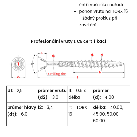
šetří vaši sílu i nářadí
pohon vrutu na TORX 15
- žádný prokluz při
zavrtání
Profesionální vruty s CE certifikací
d1:
2,5
průměr vrutu
l1:
0,6 x
průměr
(d2):
3,0
délka
(d):
4.00
průměr hlavy
l2:
3,4
T:
TORX
délka:
40.00,
(dt):
6,0
15
45.00, 50.00,
60.00