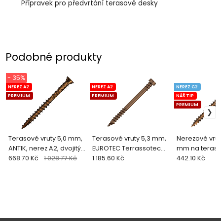
Přípravek pro předvrtání terasové desky
Podobné produkty
- 35%
NEREZ A2
NEREZ A2
NEREZ C2
PREMIUM
PREMIUM
NÁŠ TIP
PREMIUM
Terasové vruty 5,0 mm,
Terasové vruty 5,3 mm,
Nerezové vrut
ANTIK, nerez A2, dvojitý
EUROTEC Terrassotec
mm na terasu
závit, voskované (200 ks
668.70 Kč
1 028.77 Kč
AG ANTIK, nerez A2 (250
1 185.60 Kč
QUADROFIX AN
442.10 Kč
+ bit)
ks)