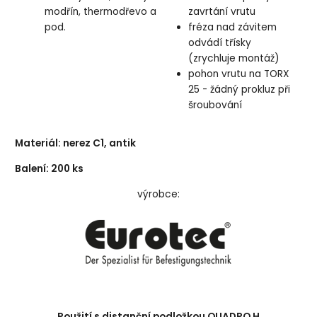
modřín, thermodřevo a
zavrtání vrutu
pod.
fréza nad závitem
odvádí třísky
(zrychluje montáž)
pohon vrutu na TORX
25 - žádný prokluz při
šroubování
Materiál: nerez C1, antik
Balení: 200 ks
výrobce:
Použití s distanční podložkou QUADRO H