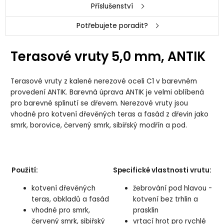
Příslušenství
Potřebujete poradit?
Terasové vruty 5,0 mm, ANTIK
Terasové vruty z kalené nerezové oceli C1 v barevném
provedení ANTIK. Barevná úprava ANTIK je velmi oblíbená
pro barevné splinutí se dřevem. Nerezové vruty jsou
vhodné pro kotvení dřevěných teras a fasád z dřevin jako
smrk, borovice, červený smrk, sibiřský modřín a pod.
Použití:
Specifické vlastnosti vrutu:
kotvení dřevěných
žebrování pod hlavou -
teras, obkladů a fasád
kotvení bez trhlin a
vhodné pro smrk,
prasklin
červený smrk, sibiřský
vrtací hrot pro rychlé