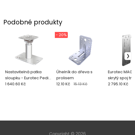
Podobné produkty
- 20%
Nastavitelná patka
Úhelník do dřeva s
Eurotec MAGN
sloupku - Eurotec PediX
prolisem
skrytý spoj tr
HV
1 640.60 Kč
12.10 Kč
15.13 Kč
2 795.10 Kč
Copyright © 2026