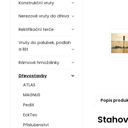
Konstrukční vruty
Nerezové vruty do dřeva
Rektifikační terče
Vruty do palubek, podlah
a lišt
Rámové hmoždinky
Dřevostavby
ATLAS
MAGNUS
Popis produ
PediX
EckTec
Stahov
Příslušenství