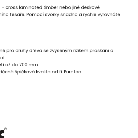
 - cross laminated timber nebo jiné deskové
ního tesaře. Pomocí svorky snadno a rychle vyrovnáte
né pro druhy dřeva se zvýšeným rizikem praskání a
ní
ětí až do 700 mm
čená špičková kvalita od fi. Eurotec