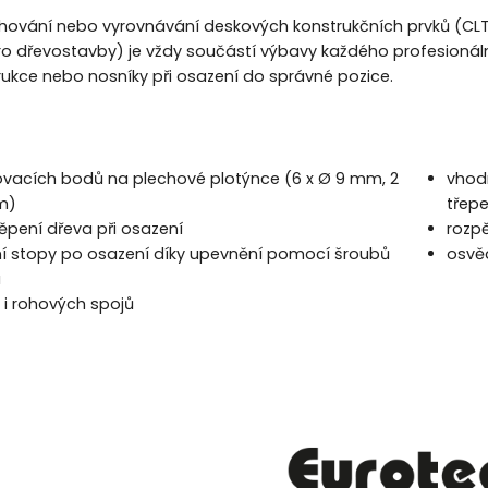
hování nebo vyrovnávání deskových konstrukčních prvků (CLT
ro dřevostavby) je vždy součástí výbavy každého profesionál
ukce nebo nosníky při osazení do správné pozice.
vacích bodů na plechové plotýnce (6 x Ø 9 mm, 2
vhod
m)
třepe
ěpení dřeva při osazení
rozp
í stopy po osazení díky upevnění pomocí šroubů
osvěd
a
 i rohových spojů