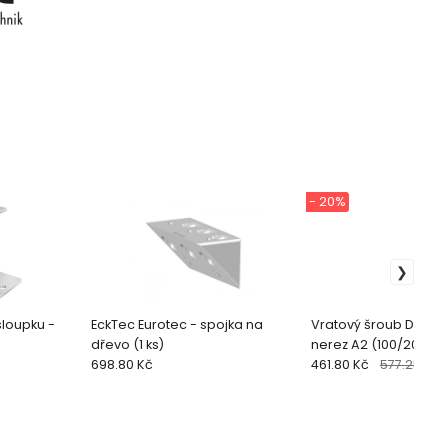
- 20%
sloupku -
EckTec Eurotec - spojka na
Vratový šroub DIN 60
dřevo (1 ks)
nerez A2 (100/200 ks)
698.80 Kč
461.80 Kč
577.25 Kč