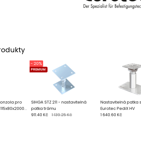
rodukty
- 20%
PREMIUM
 konzola pro
SIHGA STZ 211 - nastavitelná
Nastavitelná patka 
, 115x80x2000
patka trámu
Eurotec PediX HV
911.40 Kč
1 139.25 Kč
1 640.60 Kč