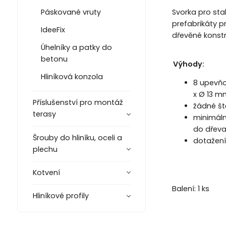
Svorka pro sta
Páskované vruty
prefabrikáty p
IdeeFix
dřevěné konstr
Úhelníky a patky do
betonu
Výhody:
Hliníková konzola
8 upevňo
x Ø 13 m
Příslušenství pro montáž
žádné št
terasy
minimáln
do dřev
Šrouby do hliníku, oceli a
dotažení
plechu
Kotvení
Balení: 1 ks
Hliníkové profily