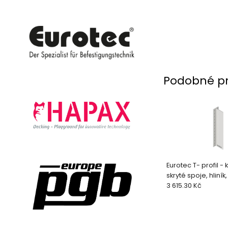
Podobné p
Eurotec T- profil -
skryté spoje, hliník
mm
3 615.30 Kč