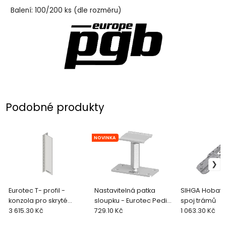
Balení: 100/200 ks (dle rozměru)
Podobné produkty
NOVINKA
Eurotec T- profil -
Nastavitelná patka
SIHGA Hobafix 
konzola pro skryté
sloupku - Eurotec PediX
spoj trámů
spoje, hliník, 115x80x2000
3 615.30 Kč
EASY (1 ks)
729.10 Kč
1 063.30 Kč
mm