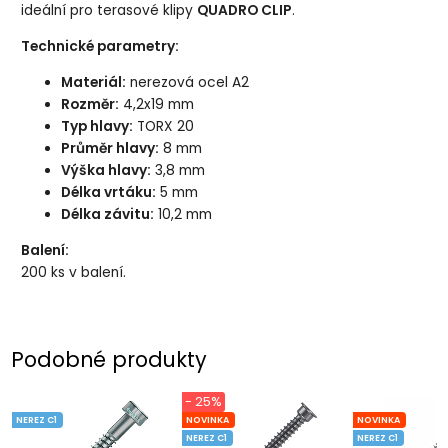
ideální pro terasové klipy
QUADRO CLIP
.
Technické parametry:
Materiál:
nerezová ocel A2
Rozměr:
4,2x19 mm
Typ hlavy:
TORX 20
Průměr hlavy:
8 mm
Výška hlavy:
3,8 mm
Délka vrtáku:
5 mm
Délka závitu:
10,2 mm
Balení:
200 ks v balení.
Podobné produkty
- 25%
NEREZ C1
NOVINKA
NOVINKA
NEREZ C1
NEREZ C1