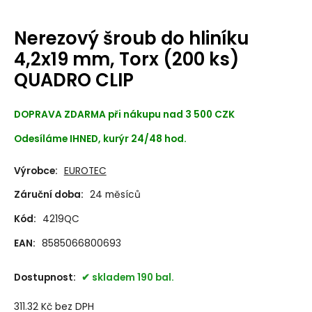
Nerezový šroub do hliníku
4,2x19 mm, Torx (200 ks)
QUADRO CLIP
DOPRAVA ZDARMA při nákupu nad 3 500 CZK
Odesíláme IHNED, kurýr 24/48 hod.
Výrobce:
EUROTEC
Záruční doba:
24 měsíců
Kód:
4219QC
EAN:
8585066800693
Dostupnost:
skladem 190 bal.
311.32
Kč
bez DPH