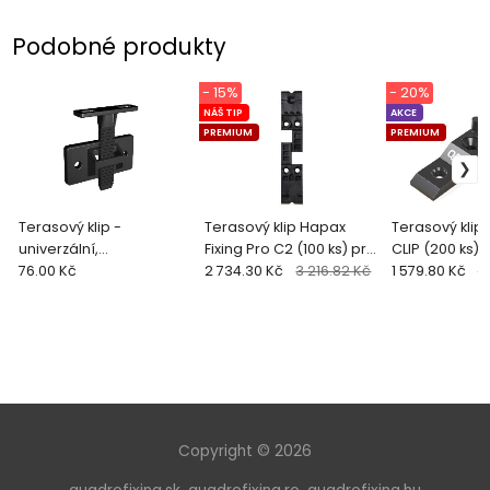
Podobné produkty
- 15%
- 20%
NÁŠ TIP
AKCE
PREMIUM
PREMIUM
Terasový klip -
Terasový klip Hapax
Terasový kli
univerzální,
Fixing Pro C2 (100 ks) pro
CLIP (200 ks)
startovací/ukončovací
76.00 Kč
terasy tl. 19-27 mm
2 734.30 Kč
3 216.82 Kč
1 579.80 Kč
1
klip (1 ks)
Copyright © 2026