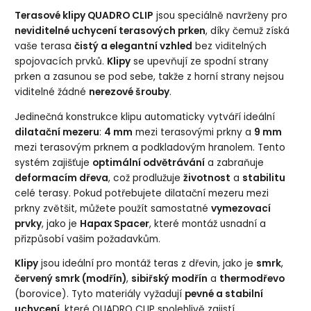
Terasové klipy QUADRO CLIP
jsou speciálně navrženy pro
neviditelné uchycení terasových prken
, díky čemuž získá
vaše terasa
čistý a elegantní vzhled
bez viditelných
spojovacích prvků.
Klipy
se upevňují ze spodní strany
prken a zasunou se pod sebe, takže z horní strany nejsou
viditelné žádné
nerezové šrouby
.
Jedinečná konstrukce klipu automaticky vytváří ideální
dilatační mezeru
:
4 mm
mezi terasovými prkny a
9 mm
mezi terasovým prknem a podkladovým hranolem. Tento
systém zajišťuje
optimální odvětrávání
a zabraňuje
deformacím dřeva
, což prodlužuje
životnost
a
stabilitu
celé terasy. Pokud potřebujete dilatační mezeru mezi
prkny zvětšit, můžete použít samostatné
vymezovací
prvky
, jako je
Hapax Spacer
, které montáž usnadní a
přizpůsobí vašim požadavkům.
Klipy
jsou ideální pro montáž teras z dřevin, jako je
smrk
,
červený smrk (modřín)
,
sibiřský modřín
a
thermodřevo
(borovice). Tyto materiály vyžadují
pevné a stabilní
uchycení
, které QUADRO CLIP spolehlivě zajistí.