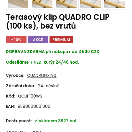
Terasový klip QUADRO CLIP
(100 ks), bez vrutů
- 10%
AKCE
PREMIUM
DOPRAVA ZDARMA při nákupu nad 3 500 CZK
Odesíláme IHNED, kurýr 24/48 hod.
Výrobce:
QUADROFIXING
Záruční doba:
24 měsíců
Kód:
QCLIP100WS
EAN:
8588008601006
Dostupnost:
skladem 3627 bal.