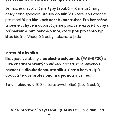
Je možné si zvolit různé
typy šroubů
– různé průměry,
délky nebo speciální šrouby do
hliníku
, které jsou vhodné
pro montáž na
hliníkové nosné konstrukce
. Pro
bezpečné
a pevné uchycení
doporučujeme použít
nerezové šrouby s
průměrem 4 mm nebo 4,5 mm
, které jsou pro tento typ
klipu ideální.
Vhodné šrouby naleznete [zde].
Materiál a kvalita:
Klipy jsou vyrobeny z
odolného polyamidu (PA6-GF30)
s
30% obsahem skelných vláken
, což zajišťuje
vysokou
pevnost
a
dlouhodobou stabilitu
.
Černá barva
klipů
dodává terase
profesionální a jednotný vzhled
.
Balení obsahuje:
100 ks terasových klipů (bez šroubů)
Více informací o systému QUADRO CLIP v článku na