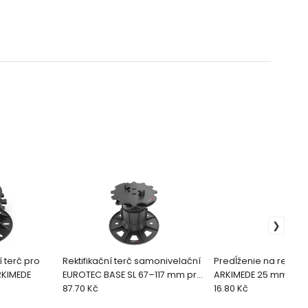
í terč pro
Rektifikační terč samonivelační
Predĺženie na rektifik
RKIMEDE
EUROTEC BASE SL 67–117 mm pro
ARKIMEDE 25 mm
hliníkový profil QFX-ALU
87.70 Kč
16.80 Kč