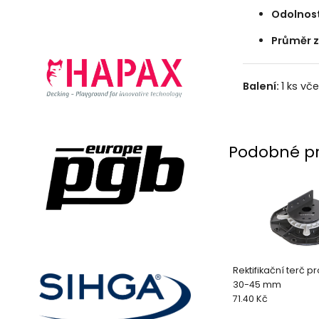
Odolnost
Průměr z
Balení:
1 ks vč
Podobné p
Rektifikační terč p
30-45 mm
71.40 Kč