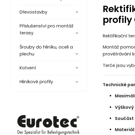
Rektif
Dřevostavby
profil
Příslušenství pro montáž
terasy
Rektifikační t
Šrouby do hliníku, oceli a
Montáž pomocí 
plechu
provětrávání ko
Terče jsou v
Kotvení
Hliníkové profily
Technické pa
Maximáln
Výškový 
Součást 
Materiál