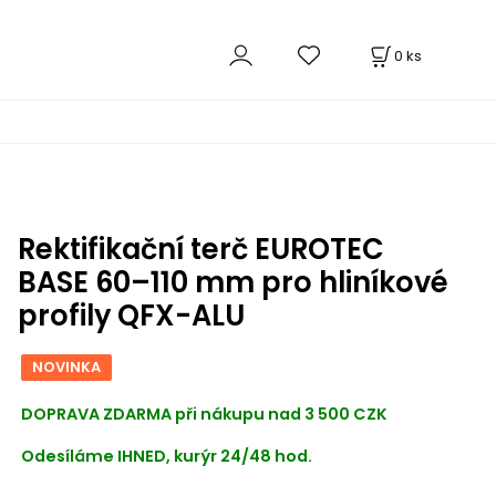
0
ks
Rektifikační terč EUROTEC
BASE 60–110 mm pro hliníkové
profily QFX-ALU
NOVINKA
DOPRAVA ZDARMA při nákupu nad 3 500 CZK
Odesíláme IHNED, kurýr 24/48 hod.