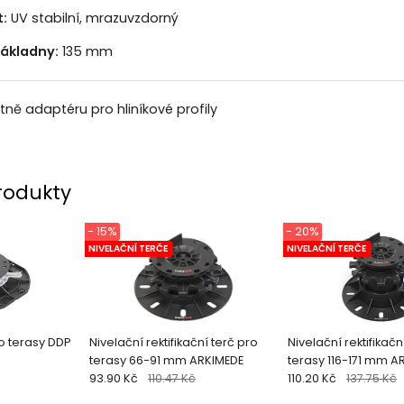
:
UV stabilní, mrazuvzdorný
ákladny:
135 mm
etně adaptéru pro hliníkové profily
rodukty
- 15%
- 20%
NIVELAČNÍ TERČE
NIVELAČNÍ TERČE
ro terasy DDP
Nivelační rektifikační terč pro
Nivelační rektifikačn
terasy 66-91 mm ARKIMEDE
terasy 116-171 mm A
93.90 Kč
110.47 Kč
110.20 Kč
137.75 Kč