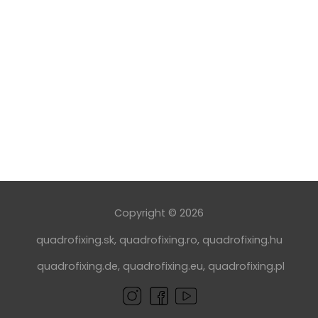
Copyright © 2026
quadrofixing.sk
,
quadrofixing.ro
,
quadrofixing.hu
quadrofixing.de
,
quadrofixing.eu
,
quadrofixing.pl