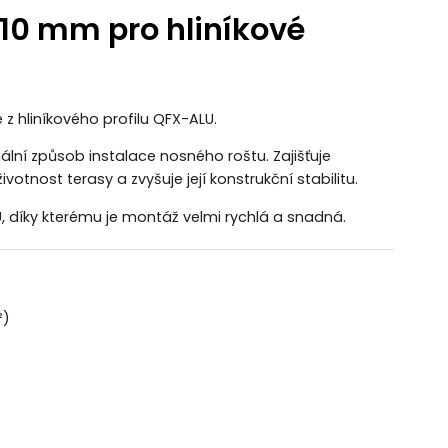
110 mm pro hliníkové
 z hliníkového profilu QFX-ALU.
lní způsob instalace nosného roštu. Zajišťuje
otnost terasy a zvyšuje její konstrukční stabilitu.
U
, díky kterému je montáž velmi rychlá a snadná.
²)