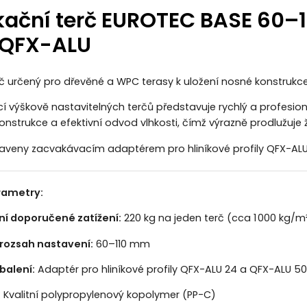
ikační terč EUROTEC BASE 60–
y QFX-ALU
erč určený pro dřevěné a WPC terasy k uložení nosné konstrukce
výškově nastavitelných terčů představuje rychlý a profesioná
nstrukce a efektivní odvod vlhkosti, čímž výrazně prodlužuje živ
ybaveny zacvakávacím adaptérem pro
hliníkové profily QFX-AL
rametry:
í doporučené zatížení:
220 kg na jeden terč (cca 1 000 kg/m
rozsah nastavení:
60–110 mm
balení:
Adaptér pro hliníkové profily
QFX-ALU 24 a QFX-ALU 50
:
Kvalitní polypropylenový kopolymer (PP-C)