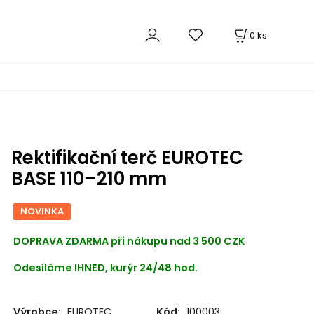
0
ks
Rektifikační terč EUROTEC
BASE 110–210 mm
NOVINKA
DOPRAVA ZDARMA při nákupu nad 3 500 CZK
Odesíláme IHNED, kurýr 24/48 hod.
Výrobce:
EUROTEC
Kód:
100003