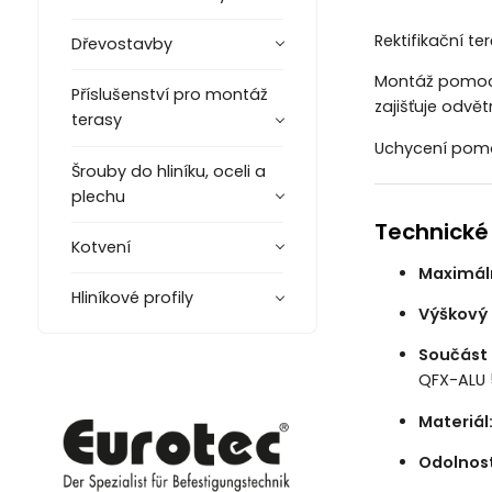
Rektifikační t
Dřevostavby
Montáž pomocí 
Příslušenství pro montáž
zajišťuje odvět
terasy
Uchycení pomoc
Šrouby do hliníku, oceli a
plechu
Technické
Kotvení
Maximáln
Hliníkové profily
Výškový 
Součást 
QFX-ALU
Materiál
Odolnost