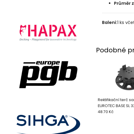
Průměr z
Balení:
1 ks vč
Podobné p
Rektifikační terč 
EUROTEC BASE SL 
48.70 Kč