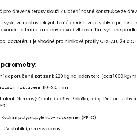
erč pro dřevěné terasy slouží k uložení nosné konstrukce ze dř
výškově nastavitelných terčů představuje rychlý a profesion
rávání konstrukce a účinný odvod vlhkosti. Tím výrazně prodlužuj
í adaptéru L je vhodné pro hliníkové profily
QFX-ALU 24 a QF
 parametry:
í doporučené zatížení:
220 kg na jeden terč (cca 1 000 kg/m
rozsah nastavení:
110–210 mm
balení:
Nerezový šroub do dřeva/hliníku, adaptér L pro uchyc
 50
:
Kvalitní polypropylenový kopolymer (PP-C)
:
UV stabilní, mrazuvzdorný