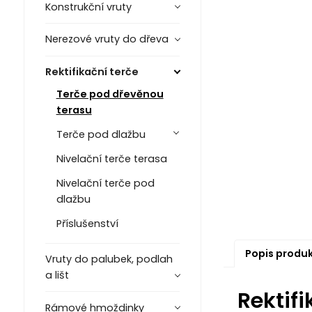
Konstrukční vruty
Nerezové vruty do dřeva
Rektifikační terče
Terče pod dřevěnou
terasu
Terče pod dlažbu
Nivelační terče terasa
Nivelační terče pod
dlažbu
Příslušenství
Popis produ
Vruty do palubek, podlah
a lišt
Rektif
Rámové hmoždinky