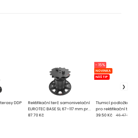
- 15%
NOVINKA
NÁŠ TIP
o terasy DDP
Rektifikační terč samonivelační
Tlumicí podložka s geo
EUROTEC BASE SL 67–117 mm pro
pro rektifikační terč
hliníkový profil QFX-ALU
87.70 Kč
mm
39.50 Kč
46.47 Kč