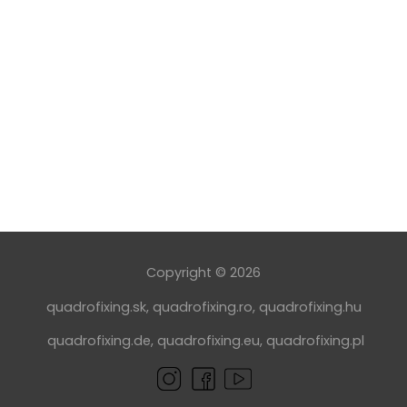
Copyright © 2026
quadrofixing.sk
,
quadrofixing.ro
,
quadrofixing.hu
quadrofixing.de
,
quadrofixing.eu
,
quadrofixing.pl