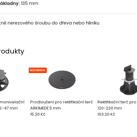
ákladny:
135 mm
etně nerezového šroubu do dřeva nebo hliníku
rodukty
NOVINKA
samonivelační
Prodloužení pro rektifikační terč
Rektifikační terč pr
32–47 mm
ARKIMEDE 5 mm
120-220 mm
15.20 Kč
103.20 Kč