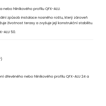
eva nebo
hliníkového profilu QFX-ALU
.
ální způsob instalace nosného roštu, který zároveň
e životnost terasy a zvyšuje její konstrukční stabilitu.
X-ALU 50.
²)
ení dřevěného nebo hliníkového profilu
QFX-ALU 24 a