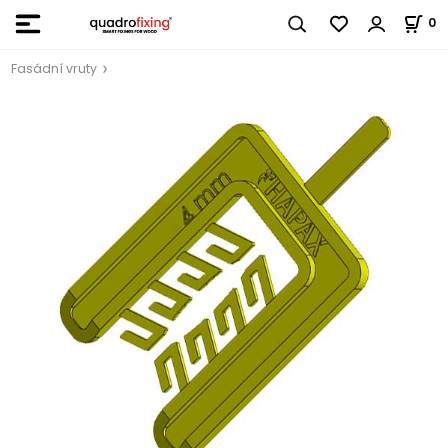
0
Fasádní vruty