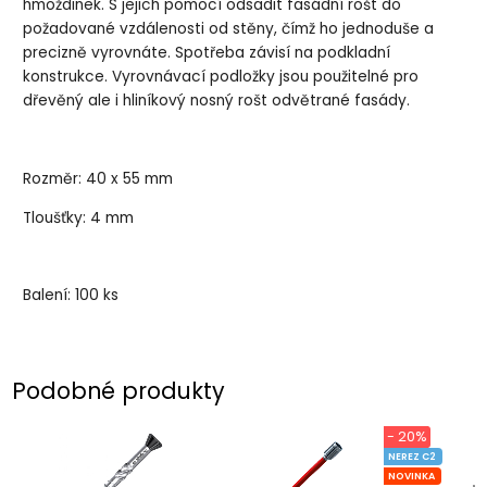
hmoždinek. S jejich pomocí odsadit fasádní rošt do
požadované vzdálenosti od stěny, čímž ho jednoduše a
precizně vyrovnáte. Spotřeba závisí na podkladní
konstrukce. Vyrovnávací podložky jsou použitelné pro
dřevěný ale i hliníkový nosný rošt odvětrané fasády.
Rozměr: 40 x 55 mm
Tloušťky: 4 mm
Balení: 100 ks
Podobné produkty
- 20%
NEREZ C2
NOVINKA