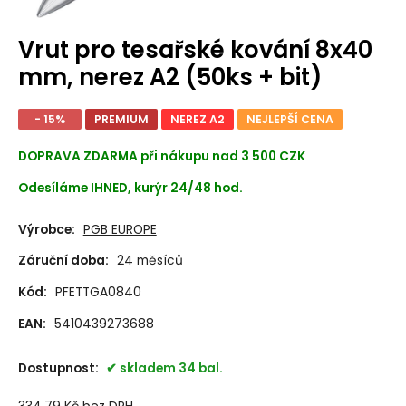
Vrut pro tesařské kování 8x40
mm, nerez A2 (50ks + bit)
- 15%
PREMIUM
NEREZ A2
NEJLEPŠÍ CENA
DOPRAVA ZDARMA při nákupu nad 3 500 CZK
Odesíláme IHNED, kurýr 24/48 hod.
Výrobce:
PGB EUROPE
Záruční doba:
24 měsíců
Kód:
PFETTGA0840
EAN:
5410439273688
Dostupnost:
skladem 34 bal.