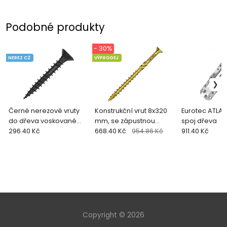
Podobné produkty
- 30%
NEREZ C2
VÝPRODEJ
Černé nerezové vruty
Konstrukční vrut 8x320
Eurotec ATLAS 
do dřeva voskované
mm, se zápustnou
spoj dřeva
pro QUADRO CLIP (200
296.40 Kč
hlavou (50 ks + bit)
668.40 Kč
954.86 Kč
911.40 Kč
ks + bit)
Copyright © 2026