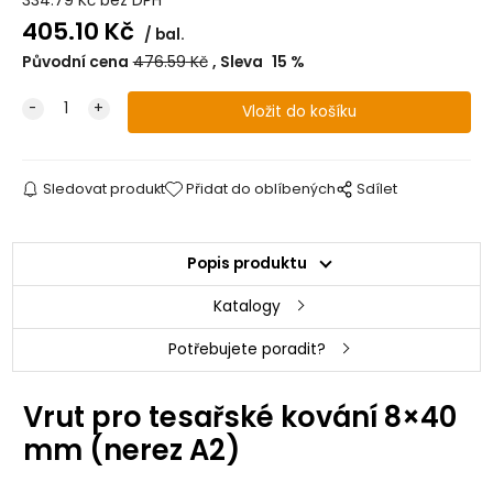
334.79
Kč
bez DPH
405.10
Kč
bal.
Původní cena
476.59
Kč
Sleva
15
%
Sledovat produkt
Přidat do oblíbených
Sdílet
Popis produktu
Katalogy
Potřebujete poradit?
Vrut pro tesařské kování 8×40
mm (nerez A2)