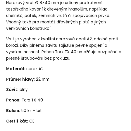
Nerezový vrut Ø 8×40 mm je určený pro kotvení
tesařského kování k dřevěným hranolům, například
úhelníků, patek, zemních vrutů či spojovacích prvků.
Vhodný také pro montáž dřevěných plotů a jiných
venkovních konstrukcí.
Vrut je vyroben z kvalitní nerezové oceli A2, odolné proti
korozi. Díky plnému závitu zajišťuje pevné spojení a
vysokou nosnost. Pohon Torx TX 40 umožňuje bezpečné a
přesné šroubování bez prokluzu.
Materiál:
nerez A2
Průměr hlavy:
22 mm
Závit:
plný
Pohon:
Torx TX 40
Balení:
50 ks + bit
Certifikát:
CE