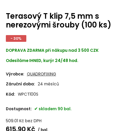
Terasový T klip 7,5 mm s
nerezovými šrouby (100 ks)
- 30%
DOPRAVA ZDARMA při nákupu nad 3 500 CZK
Odesíláme IHNED, kurýr 24/48 hod.
Výrobce:
QUADROFIXING
Záruční doba:
24 měsíců
Kód:
WPCT100S
Dostupnost:
skladem 90 bal.
509.01
Kč
bez DPH
615.90
Kč
bal.