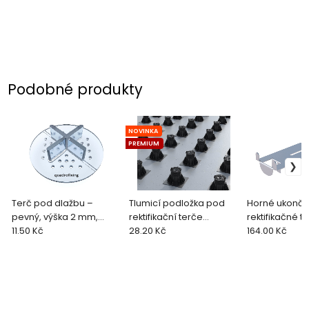
Podobné produkty
NOVINKA
PREMIUM
Terč pod dlažbu –
Tlumicí podložka pod
Horné ukonče
pevný, výška 2 mm,
rektifikační terče
rektifikačné t
transparentní (Ø 64
11.50 Kč
230x230 mm Hercules
28.20 Kč
164.00 Kč
mm)