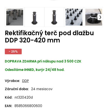
Rektifikačný terč pod dlažbu
DDP 320-420 mm
- 25%
DOPRAVA ZDARMA při nákupu nad 3 500 CZK
Odesíláme IHNED, kurýr 24/48 hod.
Výrobce:
DDP
Záruční doba:
24 mesiacov
Kód:
nt320420d
EAN:
8585066800600