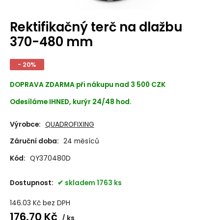
Rektifikačný terč na dlažbu
370-480 mm
- 20%
DOPRAVA ZDARMA při nákupu nad 3 500 CZK
Odesíláme IHNED, kurýr 24/48 hod.
Výrobce:
QUADROFIXING
Záruční doba:
24 měsíců
Kód:
QY370480D
Dostupnost:
skladem 1763 ks
146.03
Kč
bez DPH
176.70
Kč
ks