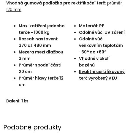
Vhodná gumová podložka pro rektifikační terč
:
průměr
120 mm
Max. zatížení jednoho
Materiál: PP
terče - 1000 kg
Odolné vůči UV záření
Rozsah nastavení:
Odolné vůči
370 až 480 mm
venkovním teplotám
Mezera mezi dlažbou
-30° do +60°
3 mm
Vhodné v okolí
Průměr spodní části
bazénů
20 cm
Kvalitní certifikovaný
Průměr hlavy terče 12
terč vyrobený v EU
cm
Balení: 1 ks
Podobné produkty