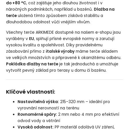
do +80 °C
, což zajišťuje jeho dlouhou životnost i v
náročných podmínkách, například u bazénů.
Dlažba na
terče
uložená tímto způsobem získává stabilitu a
dlouhodobou odolnost vůči vnějším vlivům.
Všechny terče ARKIMEDE dostupné na našem e-shopu jsou
vyráběny v
EU
, splňují přísné evropské normy a zaručují
vysokou kvalitu a spolehlivost. Díky pravidelnému
zásobování přímo z
italské výroby
máme terče skladem
ve velkých množstvích a připravené k okamžitému odběru.
Pokládka dlažby na terče
je tak jednoduchá a umožňuje
vytvořit pevný základ pro terasy u domu či bazénu.
Klíčové vlastnosti:
Nastavitelná výška:
215–320 mm – ideální pro
vyrovnání nerovností na terénu
Rovnoměrné spáry:
2 mm nebo 4 mm pro efektivní
odvod vody a větrání
Vysoká odolnost:
PP materiál odolává UV záření,