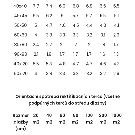
40x40
7.7
7.4
6.9
6.8
6.8
6.6
6.5
45x45
6.5
6.2
6
5.7
5.7
5.5
5.1
50x50
5
4.7
4.6
4.5
4.4
4.3
4.1
60x60
4
3.8
3.3
3.3
3.2
3.1
2.9
80x80
2.4
2.2
2.1
2
2
1.8
1.7
90x90
2.1
1.8
1.7
1.7
1.7
1.6
1.3
40x120
5.5
5.3
4.8
4.7
4.7
4.6
4.3
60x120
4
3.8
3.3
3.3
3.2
3.2
2.9
Orientační spotřeba rektifikačních terčů (včetně
podpůrných terčů do středu dlažby)
Rozměr
20
40
60
80
100
200
1 000
dlažby
m2
m2
m2
m2
m2
m2
m2
(cm)