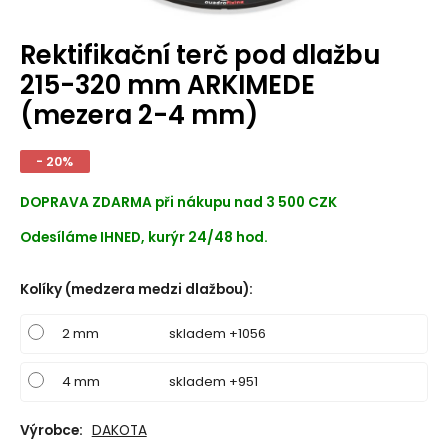
Rektifikační terč pod dlažbu
215-320 mm ARKIMEDE
(mezera 2-4 mm)
- 20%
DOPRAVA ZDARMA při nákupu nad 3 500 CZK
Odesíláme IHNED, kurýr 24/48 hod.
Kolíky (medzera medzi dlažbou)
:
2 mm
skladem +1056
4 mm
skladem +951
Výrobce:
DAKOTA