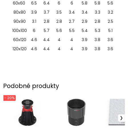
60x60
6.5
6.4
6
6
5.8
5.8
5.6
80x80
3.9
3.7
3.5
3.4
3.4
3.3
3.2
90x90
3.1
2.8
2.8
2.7
2.9
2.8
2.5
100x100
6
5.7
5.6
5.5
5.4
5.3
5.1
60x120
4.6
4.4
4
4
3.9
3.8
3.6
120x120
4.6
4.4
4
4
3.9
3.8
3.6
Podobné produkty
- 20%