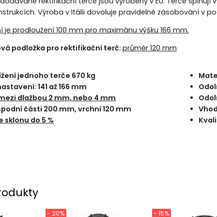
odávané rektifikační terče jsou vyrobeny v EU. Terče splňují v
strukcích. Výroba v Itálii dovoluje pravidelné zásobování v
ní je prodloužení 100 mm pro maximánu výšku 166 mm.
 podložka pro rektifikační terč
:
průměr 120 mm
ížení jednoho terče 670 kg
Mate
astavení: 141 až 166 mm
Odol
mezi dlažbou 2 mm, nebo 4 mm
Odol
spodní části 200 mm, vrchní 120 mm
Vhod
 sklonu do 5 %
Kvali
rodukty
- 20%
- 15%