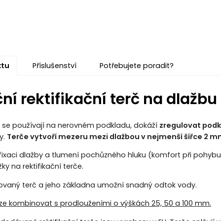
ktu
Příslušenství
Potřebujete poradit?
ční rektifikační terč na dlaž
e se používají na nerovném podkladu, dokáží
zregulovat podk
y.
Terče vytvoří mezeru mezi dlažbou v nejmenší šířce 2 
fixaci dlažby a tlumení pochůzného hluku (komfort při pohyb
y na rektifikační terče.
rovaný terč a jeho základna umožní snadný odtok vody.
 lze kombinovat s prodlouženími o výškách 25, 50 a 100 mm.