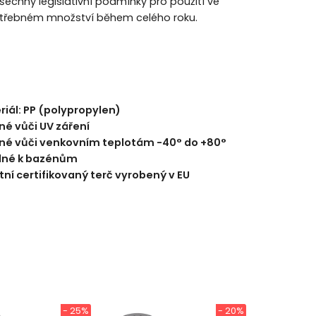
šechny legislativní podmínky pro použití ve
 potřebném množství během celého roku.
riál: PP (polypropylen)
né vůči UV záření
né vůči venkovním teplotám -40° do +80°
né k bazénům
tní certifikovaný terč vyrobený v EU
- 25%
- 20%