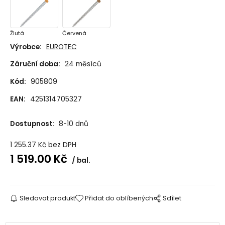
Žlutá
Červená
Výrobce:
EUROTEC
Záruční doba:
24 měsíců
Kód:
905809
EAN:
4251314705327
Dostupnost:
8-10 dnů
1 255.37
Kč
bez DPH
1 519.00
Kč
bal.
Sledovat produkt
Přidat do oblíbených
Sdílet