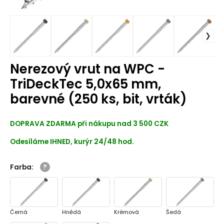
Nerezový vrut na WPC -
TriDeckTec 5,0x65 mm,
barevné (250 ks, bit, vrták)
DOPRAVA ZDARMA při nákupu nad 3 500 CZK
Odesíláme IHNED, kurýr 24/48 hod.
Farba
:
Černá
Hnědá
Krémová
Šedá