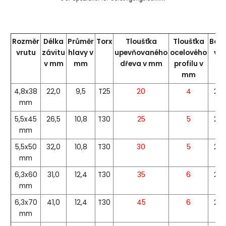
Rozměr
Délka
Průměr
Torx
Tloušťka
Tloušťka
Bale
vrutu
závitu
hlavy v
upevňovaného
ocelového
v k
v mm
mm
dřeva v mm
profilu v
mm
4,8x38
22,0
9,5
T25
20
4
20
mm
5,5x45
26,5
10,8
T30
25
5
20
mm
5,5x50
32,0
10,8
T30
30
5
20
mm
6,3x60
31,0
12,4
T30
35
6
20
mm
6,3x70
41,0
12,4
T30
45
6
20
mm