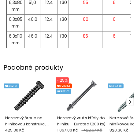
6,3x80
51,0
12,4
T30
55
6
20
mm
6,3x85
46,0
12,4
T30
60
6
10
mm
6,3x110
46,0
12,4
T30
85
6
10
mm
Podobné produkty
- 25%
NEREZ C1
NOVINKA
NEREZ C1
NEREZ C1
Nerezový šroub na
Nerezový vrut s křídly do
Nerezové šro
hliníkovou konstrukci,
hliníku – Eurotec (200 ks)
hliníkovou kon
černý (100 ks), Eurotec
425.30 Kč
1 067.00 Kč
1 422.67 Kč
(200 ks), Euro
820.30 Kč