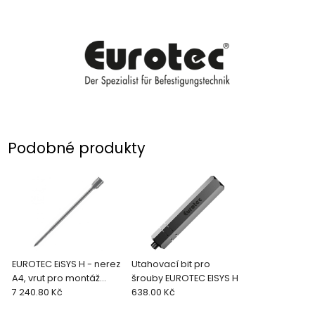
Podobné produkty
EUROTEC EiSYS H - nerez
Utahovací bit pro
A4, vrut pro montáž
šrouby EUROTEC EISYS H
dřevěného roštu (50 ks)
7 240.80 Kč
638.00 Kč