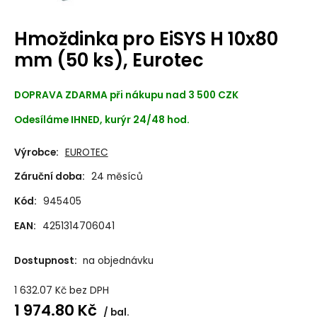
Hmoždinka pro EiSYS H 10x80
mm (50 ks), Eurotec
DOPRAVA ZDARMA při nákupu nad 3 500 CZK
Odesíláme IHNED, kurýr 24/48 hod.
Výrobce:
EUROTEC
Záruční doba:
24 měsíců
Kód:
945405
EAN:
4251314706041
Dostupnost:
na objednávku
1 632.07
Kč
bez DPH
1 974.80
Kč
bal.