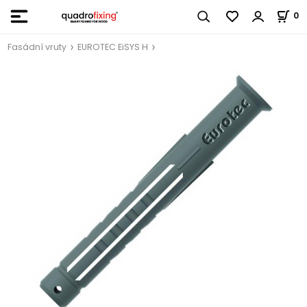
0
Fasádní vruty
EUROTEC EiSYS H