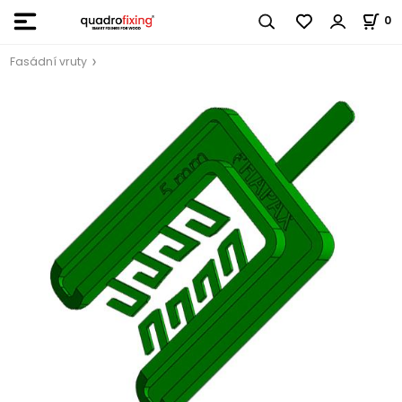
0
Fasádní vruty