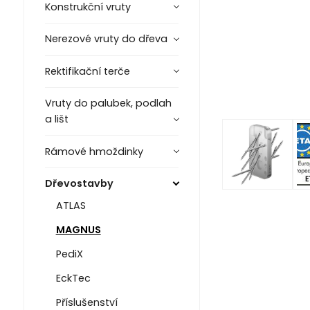
Konstrukční vruty
Nerezové vruty do dřeva
Rektifikační terče
Vruty do palubek, podlah
a lišt
Rámové hmoždinky
Dřevostavby
ATLAS
MAGNUS
PediX
EckTec
Příslušenství