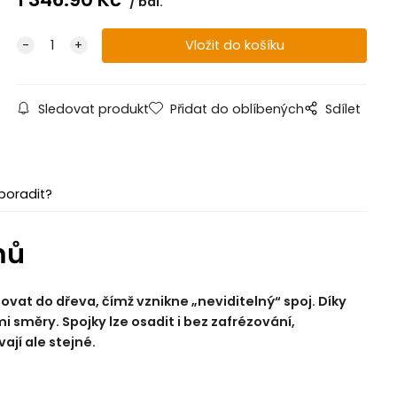
bal.
Sledovat produkt
Přidat do oblíbených
Sdílet
poradit?
mů
zovat do dřeva, čímž vznikne „neviditelný“ spoj. Díky
 směry. Spojky lze osadit i bez zafrézování,
ají ale stejné.