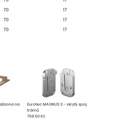
70
17
70
17
70
17
šablona na
Eurotec MAGNUS S - skrytý spoj
trámů
759.50 Kč