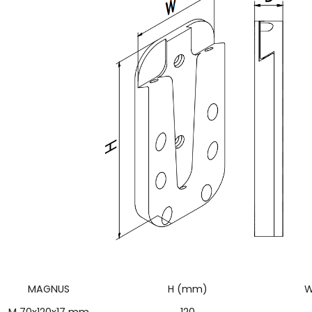
MAGNUS
H (mm)
W
M 70x120x17 mm
120