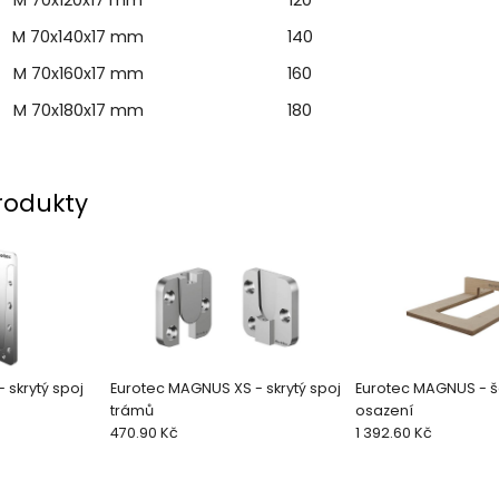
M 70x140x17 mm
140
M 70x160x17 mm
160
M 70x180x17 mm
180
rodukty
 skrytý spoj
Eurotec MAGNUS XS - skrytý spoj
Eurotec MAGNUS - 
trámů
osazení
470.90 Kč
1 392.60 Kč