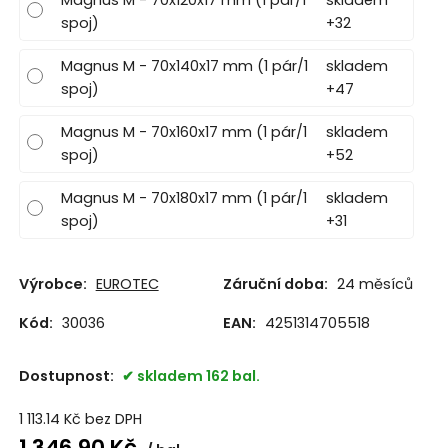
Magnus M - 70x120x17 mm (1 pár/1
skladem
spoj)
+32
Magnus M - 70x140x17 mm (1 pár/1
skladem
spoj)
+47
Magnus M - 70x160x17 mm (1 pár/1
skladem
spoj)
+52
Magnus M - 70x180x17 mm (1 pár/1
skladem
spoj)
+31
Výrobce:
EUROTEC
Záruční doba:
24 měsíců
Kód:
30036
EAN:
4251314705518
Dostupnost:
skladem 162 bal.
1 113.14
Kč
bez DPH
1 346.90
Kč