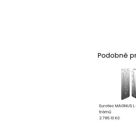
Podobné p
Eurotec MAGNUS L -
trámů
2 795.10 Kč