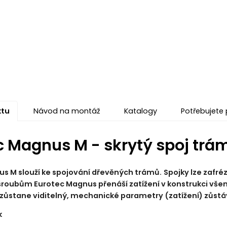
ktu
Návod na montáž
Katalogy
Potřebujete 
c Magnus M - skrytý spoj trá
s M slouží ke spojování dřevěných trámů.
Spojky lze zafré
šroubům Eurotec Magnus přenáší zatížení v konstrukci všemi
 zůstane viditelný, mechanické parametry (zatížení) zůstáv
k