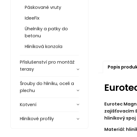
Páskované vruty
IdeeFix
Úhelníky a patky do
betonu
Hliníková konzola
Příslušenství pro montáž
Popis produ
terasy
Šrouby do hliníku, oceli a
Eurote
plechu
Eurotec Magnu
Kotvení
zajišťovacím 
hliníkový spoj
Hliníkové profily
Materiál: hliní