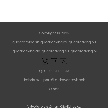
Copyright © 2026
quadrofixing.sk
,
quadrofixing.ro
,
quadrofixing.hu
quadrofixing.de
,
quadrofixing.eu
,
quadrofixing.pl
QFX-EUROPE.COM
Timbric.cz
- portál o dřevostavbách
O nás
Vytvořeno systémem ClickEshop.cz