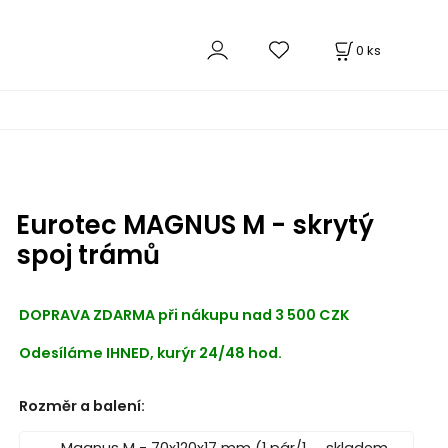
0
ks
Eurotec MAGNUS M - skrytý
spoj trámů
DOPRAVA ZDARMA při nákupu nad 3 500 CZK
Odesíláme IHNED, kurýr 24/48 hod.
Rozměr a balení
: