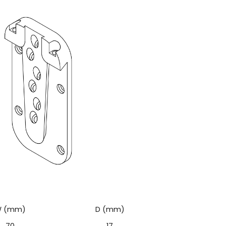
 (mm)
D (mm)
70
17