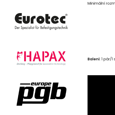
Minimální rozm
Balení
: 1 pár/